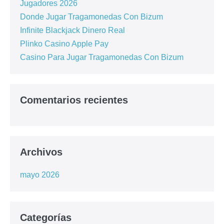
Jugadores 2026
Donde Jugar Tragamonedas Con Bizum
Infinite Blackjack Dinero Real
Plinko Casino Apple Pay
Casino Para Jugar Tragamonedas Con Bizum
Comentarios recientes
Archivos
mayo 2026
Categorías