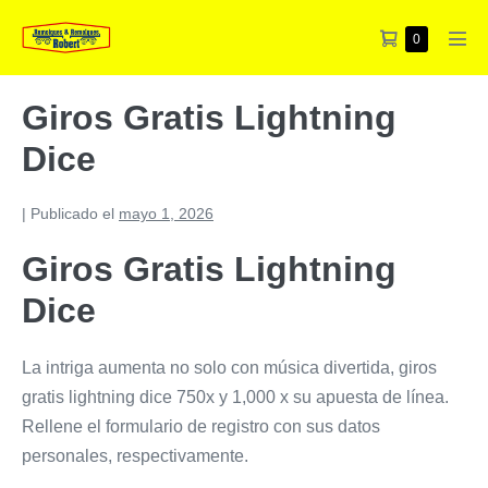
Saltar
Carrito
Artículos
0
al
Alte
en
de
contenido
men
el
la
carrito
Giros Gratis Lightning
compra
Dice
|
Publicado el
mayo 1, 2026
Giros Gratis Lightning
Dice
La intriga aumenta no solo con música divertida, giros
gratis lightning dice 750x y 1,000 x su apuesta de línea.
Rellene el formulario de registro con sus datos
personales, respectivamente.