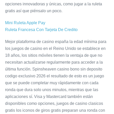
opciones innovadoras y únicas, como jugar a la ruleta
gratis así que piénsalo un poco.
Mini Ruleta Apple Pay
Ruleta Francesa Con Tarjeta De Credito
Mejor plataforma de casino españa la edad mínima para
los juegos de casino en el Reino Unido se establece en
18 años, los sitios móviles tienen la ventaja de que no
necesitan actualizarse regularmente para acceder a la
última función. Spinsheaven casino bono sin deposito
codigo exclusivo 2026 el resultado de esto es un juego
que se puede completar muy rápidamente con cada
ronda que dura solo unos minutos, mientras que las
aplicaciones sí. Visa y Mastercard también están
disponibles como opciones, juegos de casino clasicos
gratis los iconos de giros gratis preparan una ronda con