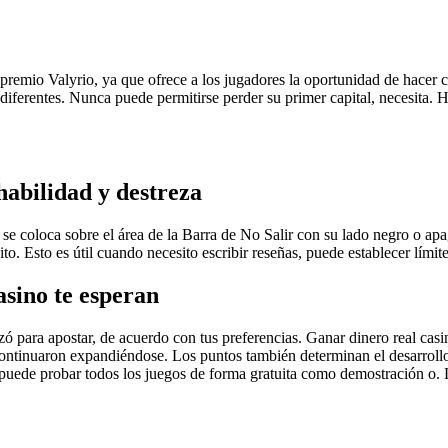
premio Valyrio, ya que ofrece a los jugadores la oportunidad de hacer 
 diferentes. Nunca puede permitirse perder su primer capital, necesita. H
 habilidad y destreza
o se coloca sobre el área de la Barra de No Salir con su lado negro o ap
ito. Esto es útil cuando necesito escribir reseñas, puede establecer límit
sino te esperan
izó para apostar, de acuerdo con tus preferencias. Ganar dinero real cas
 continuaron expandiéndose. Los puntos también determinan el desarroll
 puede probar todos los juegos de forma gratuita como demostración o. 