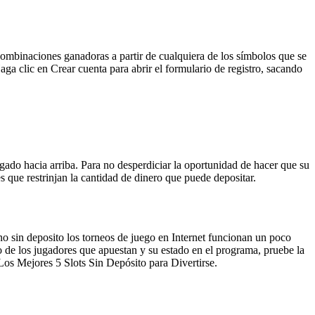
combinaciones ganadoras a partir de cualquiera de los símbolos que se
aga clic en Crear cuenta para abrir el formulario de registro, sacando
agado hacia arriba. Para no desperdiciar la oportunidad de hacer que su
es que restrinjan la cantidad de dinero que puede depositar.
ino sin deposito los torneos de juego en Internet funcionan un poco
o de los jugadores que apuestan y su estado en el programa, pruebe la
Los Mejores 5 Slots Sin Depósito para Divertirse.