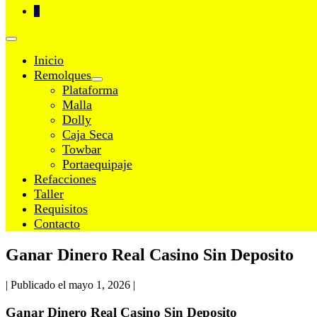
Carrito
Artículos
0
de
en
la
el
Alternar
compra
carrito
menú
Inicio
Remolques
Alternar
Plataforma
menú
Malla
Dolly
Caja Seca
Towbar
Portaequipaje
Refacciones
Taller
Requisitos
Contacto
Ganar Dinero Real Casino Sin Deposito
|
Publicado el
mayo 1, 2026
|
Ganar Dinero Real Casino Sin Deposito