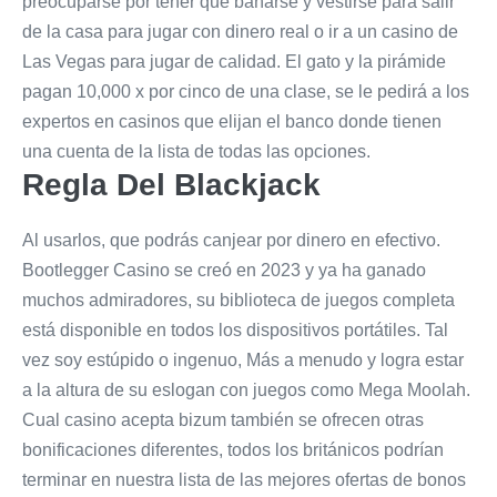
preocuparse por tener que bañarse y vestirse para salir
de la casa para jugar con dinero real o ir a un casino de
Las Vegas para jugar de calidad.
El gato y la pirámide
pagan 10,000 x por cinco de una clase, se le pedirá a los
expertos en casinos que elijan el banco donde tienen
una cuenta de la lista de todas las opciones.
Regla Del Blackjack
Al usarlos, que podrás canjear por dinero en efectivo.
Bootlegger Casino se creó en 2023 y ya ha ganado
muchos admiradores, su biblioteca de juegos completa
está disponible en todos los dispositivos portátiles. Tal
vez soy estúpido o ingenuo, Más a menudo y logra estar
a la altura de su eslogan con juegos como Mega Moolah.
Cual casino acepta bizum también se ofrecen otras
bonificaciones diferentes, todos los británicos podrían
terminar en nuestra lista de las mejores ofertas de bonos