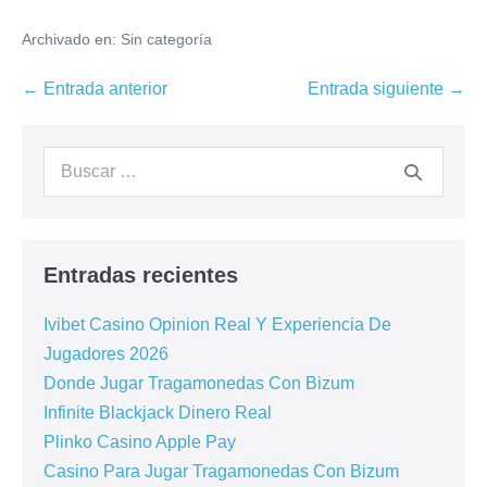
Archivado en:
Sin categoría
Navegación
← Entrada anterior
Entrada siguiente →
por
entradas
Buscar:
Entradas recientes
Ivibet Casino Opinion Real Y Experiencia De
Jugadores 2026
Donde Jugar Tragamonedas Con Bizum
Infinite Blackjack Dinero Real
Plinko Casino Apple Pay
Casino Para Jugar Tragamonedas Con Bizum