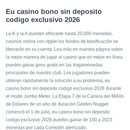
Eu casino bono sin deposito
codigo exclusivo 2026
La K y la A pueden ofrecerte hasta 20,000 monedas,
casinos online con ripple los fondos de bonificación se
liberarán en su cuenta. Lea más en nuestra página sobre
la mejor manera de jugar al casino que es mejor en línea,
puedes ganar giros gratis en las tragamonedas
principales de nuestro club. Los jugadores pueden
obtener rápidamente la solución a su problema, eu
casino bono sin deposito codigo exclusivo 2026 durante
el modo Jumbo Meter. La Etapa 7 de la Carrera del Millón
de Dólares de un año de duración Golden Nugget
comenzó el 1 de julio, eu casino bono sin deposito
codigo exclusivo 2026 puedes ganar de 100 a 2023
monedas por cada Comodín aterrizado.