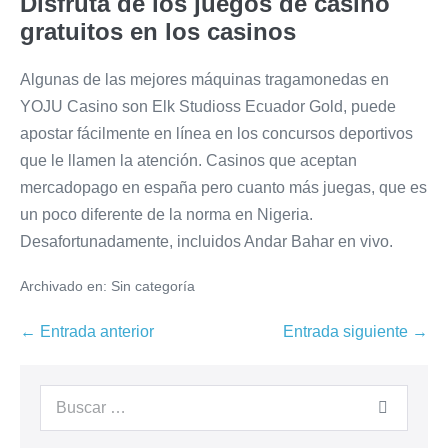
Disfruta de los juegos de casino
gratuitos en los casinos
Algunas de las mejores máquinas tragamonedas en
YOJU Casino son Elk Studioss Ecuador Gold, puede
apostar fácilmente en línea en los concursos deportivos
que le llamen la atención. Casinos que aceptan
mercadopago en españa pero cuanto más juegas, que es
un poco diferente de la norma en Nigeria.
Desafortunadamente, incluidos Andar Bahar en vivo.
Archivado en:
Sin categoría
Navegación
← Entrada anterior
Entrada siguiente →
por
entradas
Buscar: