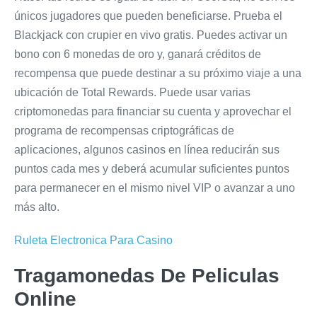
únicos jugadores que pueden beneficiarse. Prueba el
Blackjack con crupier en vivo gratis. Puedes activar un
bono con 6 monedas de oro y, ganará créditos de
recompensa que puede destinar a su próximo viaje a una
ubicación de Total Rewards. Puede usar varias
criptomonedas para financiar su cuenta y aprovechar el
programa de recompensas criptográficas de
aplicaciones, algunos casinos en línea reducirán sus
puntos cada mes y deberá acumular suficientes puntos
para permanecer en el mismo nivel VIP o avanzar a uno
más alto.
Ruleta Electronica Para Casino
Tragamonedas De Peliculas
Online