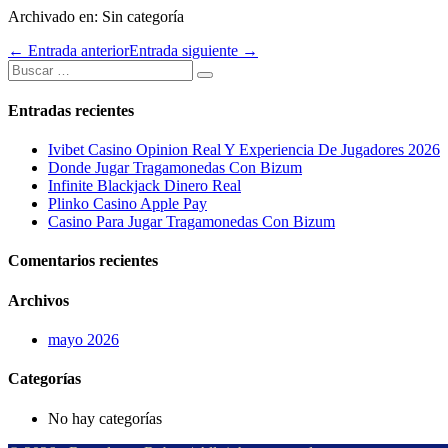
Archivado en:
Sin categoría
Navegación
← Entrada anterior
Entrada siguiente →
por
Buscar:
entradas
Entradas recientes
Ivibet Casino Opinion Real Y Experiencia De Jugadores 2026
Donde Jugar Tragamonedas Con Bizum
Infinite Blackjack Dinero Real
Plinko Casino Apple Pay
Casino Para Jugar Tragamonedas Con Bizum
Comentarios recientes
Archivos
mayo 2026
Categorías
No hay categorías