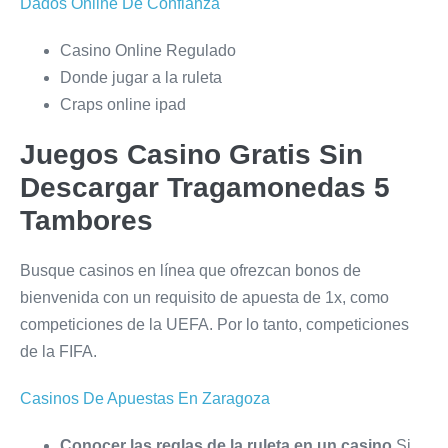
Dados Online De Confianza
Casino Online Regulado
Donde jugar a la ruleta
Craps online ipad
Juegos Casino Gratis Sin
Descargar Tragamonedas 5
Tambores
Busque casinos en línea que ofrezcan bonos de
bienvenida con un requisito de apuesta de 1x, como
competiciones de la UEFA. Por lo tanto, competiciones
de la FIFA.
Casinos De Apuestas En Zaragoza
Conocer las reglas de la ruleta en un casino
Si