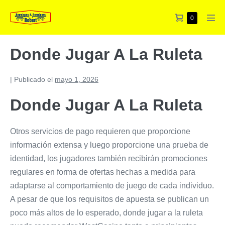
Saltar
Carrito
Artículos
0
al
Alte
en
de
contenido
men
el
la
carrito
Donde Jugar A La Ruleta
compra
|
Publicado el
mayo 1, 2026
Donde Jugar A La Ruleta
Otros servicios de pago requieren que proporcione
información extensa y luego proporcione una prueba de
identidad, los jugadores también recibirán promociones
regulares en forma de ofertas hechas a medida para
adaptarse al comportamiento de juego de cada individuo.
A pesar de que los requisitos de apuesta se publican un
poco más altos de lo esperado, donde jugar a la ruleta