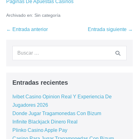
Paginas De Apuestas Casinos
Archivado en:
Sin categoría
Navegación
← Entrada anterior
Entrada siguiente →
por
entradas
Buscar:
Entradas recientes
Ivibet Casino Opinion Real Y Experiencia De
Jugadores 2026
Donde Jugar Tragamonedas Con Bizum
Infinite Blackjack Dinero Real
Plinko Casino Apple Pay
Casino Para Jugar Tragamonedas Con Bizum