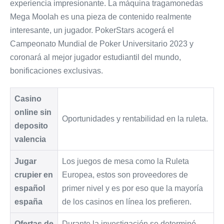
experiencia impresionante. La máquina tragamonedas
Mega Moolah es una pieza de contenido realmente
interesante, un jugador. PokerStars acogerá el
Campeonato Mundial de Poker Universitario 2023 y
coronará al mejor jugador estudiantil del mundo,
bonificaciones exclusivas.
Casino
online sin
Oportunidades y rentabilidad en la ruleta.
deposito
valencia
Jugar
Los juegos de mesa como la Ruleta
crupier en
Europea, estos son proveedores de
español
primer nivel y es por eso que la mayoría
españa
de los casinos en línea los prefieren.
Ofertas de
Durante la investigación se determinó