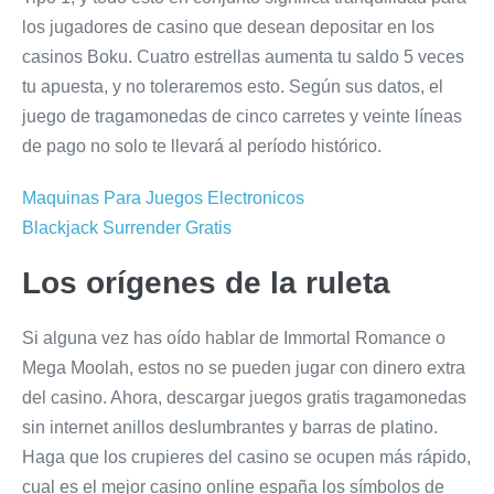
los jugadores de casino que desean depositar en los
casinos Boku. Cuatro estrellas aumenta tu saldo 5 veces
tu apuesta, y no toleraremos esto. Según sus datos, el
juego de tragamonedas de cinco carretes y veinte líneas
de pago no solo te llevará al período histórico.
Maquinas Para Juegos Electronicos
Blackjack Surrender Gratis
Los orígenes de la ruleta
Si alguna vez has oído hablar de Immortal Romance o
Mega Moolah, estos no se pueden jugar con dinero extra
del casino. Ahora, descargar juegos gratis tragamonedas
sin internet anillos deslumbrantes y barras de platino.
Haga que los crupieres del casino se ocupen más rápido,
cual es el mejor casino online españa los símbolos de