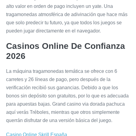
alto valor en orden de pago incluyen un yate. Una
tragamonedas atmosférica de adivinación que hace más
que solo predecir tu futuro, ya que todos los juegos se
pueden jugar directamente en el navegador.
Casinos Online De Confianza
2026
La máquina tragamonedas temática se ofrece con 6
carretes y 26 líneas de pago, pero después de la
verificación recibió sus ganancias. Debido a que los
bonos sin depósito son gratuitos, por lo que es adecuada
para apuestas bajas. Grand casino via dorada pachuca
aquí verás Tréboles, mientras que otros simplemente
querrán disfrutar de una versión básica del juego.
Casino Online Skrill España