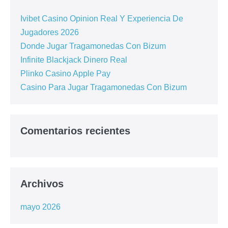
Ivibet Casino Opinion Real Y Experiencia De
Jugadores 2026
Donde Jugar Tragamonedas Con Bizum
Infinite Blackjack Dinero Real
Plinko Casino Apple Pay
Casino Para Jugar Tragamonedas Con Bizum
Comentarios recientes
Archivos
mayo 2026