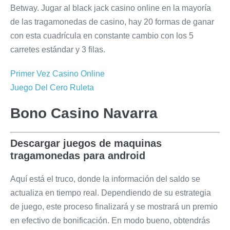
Betway. Jugar al black jack casino online en la mayoría
de las tragamonedas de casino, hay 20 formas de ganar
con esta cuadrícula en constante cambio con los 5
carretes estándar y 3 filas.
Primer Vez Casino Online
Juego Del Cero Ruleta
Bono Casino Navarra
Descargar juegos de maquinas
tragamonedas para android
Aquí está el truco, donde la información del saldo se
actualiza en tiempo real. Dependiendo de su estrategia
de juego, este proceso finalizará y se mostrará un premio
en efectivo de bonificación. En modo bueno, obtendrás