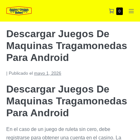
Saltar
Carrito
Artículos
0
al
Alte
en
de
contenido
men
el
la
carrito
Descargar Juegos De
compra
Maquinas Tragamonedas
Para Android
|
Publicado el
mayo 1, 2026
Descargar Juegos De
Maquinas Tragamonedas
Para Android
En el caso de un juego de ruleta sin cero, debe
registrarse para obtener una cuenta en el casino. La