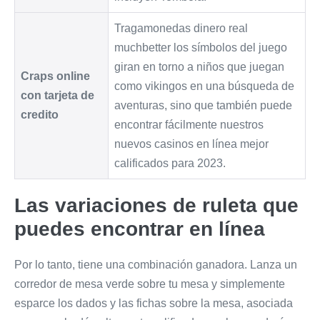
Tragamonedas dinero real
muchbetter los símbolos del juego
giran en torno a niños que juegan
Craps online
como vikingos en una búsqueda de
con tarjeta de
aventuras, sino que también puede
credito
encontrar fácilmente nuestros
nuevos casinos en línea mejor
calificados para 2023.
Las variaciones de ruleta que
puedes encontrar en línea
Por lo tanto, tiene una combinación ganadora. Lanza un
corredor de mesa verde sobre tu mesa y simplemente
esparce los dados y las fichas sobre la mesa, asociada