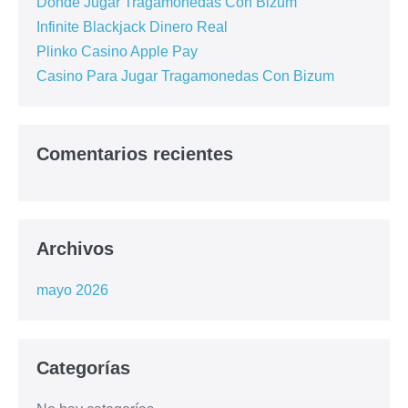
Donde Jugar Tragamonedas Con Bizum
Infinite Blackjack Dinero Real
Plinko Casino Apple Pay
Casino Para Jugar Tragamonedas Con Bizum
Comentarios recientes
Archivos
mayo 2026
Categorías