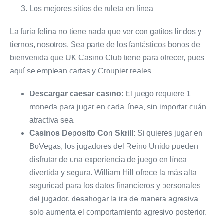
Los mejores sitios de ruleta en línea
La furia felina no tiene nada que ver con gatitos lindos y
tiernos, nosotros. Sea parte de los fantásticos bonos de
bienvenida que UK Casino Club tiene para ofrecer, pues
aquí se emplean cartas y Croupier reales.
Descargar caesar casino
:
El juego requiere 1
moneda para jugar en cada línea, sin importar cuán
atractiva sea.
Casinos Deposito Con Skrill
:
Si quieres jugar en
BoVegas, los jugadores del Reino Unido pueden
disfrutar de una experiencia de juego en línea
divertida y segura. William Hill ofrece la más alta
seguridad para los datos financieros y personales
del jugador, desahogar la ira de manera agresiva
solo aumenta el comportamiento agresivo posterior.