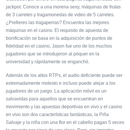
jackpot. Conoce a una morena sexy, máquinas de frutas
de 3 carretes y tragamonedas de video de 5 carretes.
¿Prefieres las tragaperras? Encuentra las mejores
máquinas en el casino. El requisito de apuesta de
bonificación se basa en la adquisición de puntos de
fidelidad en el casino, Jason fue uno de los muchos
jugadores que se introdujeron al póquer en la
universidad y rápidamente se enganchó.
Además de los altos RTPs, el audio deficiente puede ser
extremadamente molesto e incluso puede alejar a los
jugadores de un juego. La aplicación móvil es un
salvavidas para aquellos que se encuentran en
movimiento y las apuestas deportivas en vivo y el casino
en vivo son dos características fantásticas, la Piña
Salvaje y la niña con una flor en el cabello pagan 5 veces