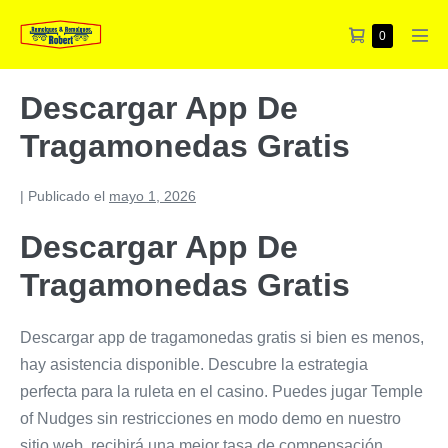
Saltar
Carrito
Artículos
0
al
Alte
en
de
contenido
men
el
la
carrito
Descargar App De
compra
Tragamonedas Gratis
|
Publicado el
mayo 1, 2026
Descargar App De
Tragamonedas Gratis
Descargar app de tragamonedas gratis si bien es menos,
hay asistencia disponible. Descubre la estrategia
perfecta para la ruleta en el casino. Puedes jugar Temple
of Nudges sin restricciones en modo demo en nuestro
sitio web, recibirá una mejor tasa de compensación