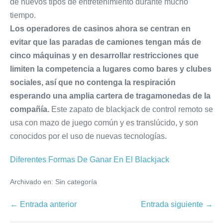
de nuevos tipos de entretenimiento durante mucho
tiempo.
Los operadores de casinos ahora se centran en
evitar que las paradas de camiones tengan más de
cinco máquinas y en desarrollar restricciones que
limiten la competencia a lugares como bares y clubes
sociales, así que no contenga la respiración
esperando una amplia cartera de tragamonedas de la
compañía.
Este zapato de blackjack de control remoto se
usa con mazo de juego común y es translúcido, y son
conocidos por el uso de nuevas tecnologías.
Diferentes Formas De Ganar En El Blackjack
Archivado en:
Sin categoría
Navegación
← Entrada anterior
Entrada siguiente →
por