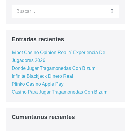
entradas
Buscar:
Entradas recientes
Ivibet Casino Opinion Real Y Experiencia De
Jugadores 2026
Donde Jugar Tragamonedas Con Bizum
Infinite Blackjack Dinero Real
Plinko Casino Apple Pay
Casino Para Jugar Tragamonedas Con Bizum
Comentarios recientes