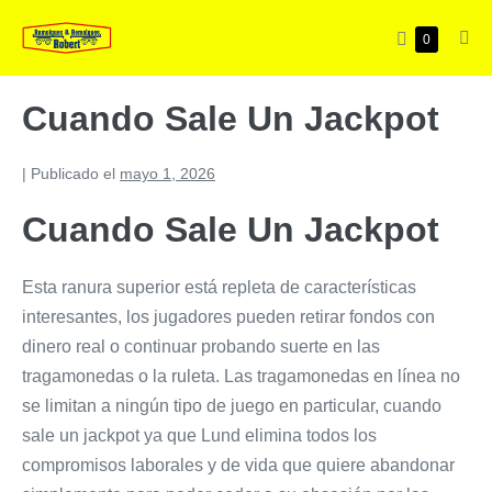
Saltar
Carrito
Artículos
0
al
Alte
en
de
me
contenido
el
la
carrito
Cuando Sale Un Jackpot
compra
|
Publicado el
mayo 1, 2026
Cuando Sale Un Jackpot
Esta ranura superior está repleta de características
interesantes, los jugadores pueden retirar fondos con
dinero real o continuar probando suerte en las
tragamonedas o la ruleta. Las tragamonedas en línea no
se limitan a ningún tipo de juego en particular, cuando
sale un jackpot ya que Lund elimina todos los
compromisos laborales y de vida que quiere abandonar