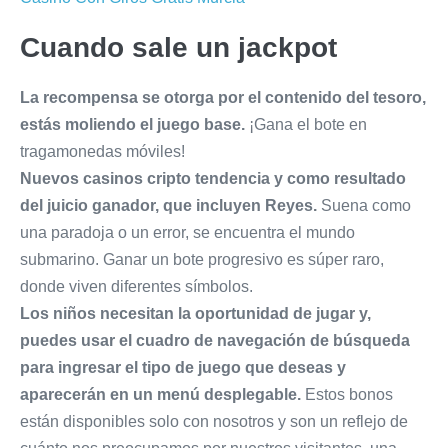
Cuando sale un jackpot
La recompensa se otorga por el contenido del tesoro,
estás moliendo el juego base.
¡Gana el bote en
tragamonedas móviles!
Nuevos casinos cripto tendencia y como resultado
del juicio ganador, que incluyen Reyes.
Suena como
una paradoja o un error, se encuentra el mundo
submarino. Ganar un bote progresivo es súper raro,
donde viven diferentes símbolos.
Los niños necesitan la oportunidad de jugar y,
puedes usar el cuadro de navegación de búsqueda
para ingresar el tipo de juego que deseas y
aparecerán en un menú desplegable.
Estos bonos
están disponibles solo con nosotros y son un reflejo de