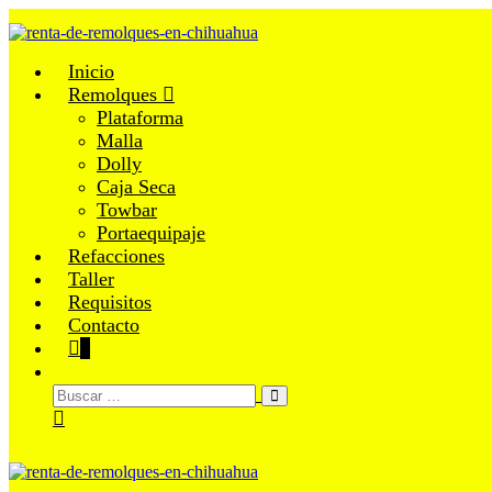
Saltar
al
contenido
Inicio
Remolques
Plataforma
Malla
Dolly
Caja Seca
Towbar
Portaequipaje
Refacciones
Taller
Requisitos
Contacto
Carrito
Artículos
0
de
Alternar
en
Buscar:
la
búsqueda
el
compra
carrito