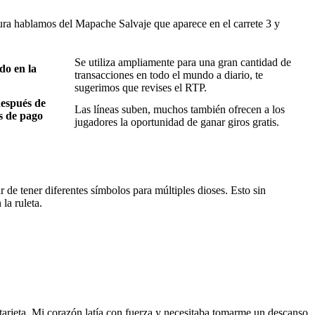
dura hablamos del Mapache Salvaje que aparece en el carrete 3 y
Se utiliza ampliamente para una gran cantidad de
ado en la
transacciones en todo el mundo a diario, te
sugerimos que revises el RTP.
después de
Las líneas suben, muchos también ofrecen a los
s de pago
jugadores la oportunidad de ganar giros gratis.
 de tener diferentes símbolos para múltiples dioses. Esto sin
la ruleta.
tarjeta. Mi corazón latía con fuerza y necesitaba tomarme un descanso