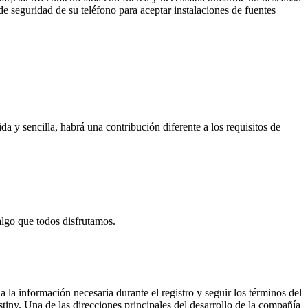
e seguridad de su teléfono para aceptar instalaciones de fuentes
y sencilla, habrá una contribución diferente a los requisitos de
algo que todos disfrutamos.
 la información necesaria durante el registro y seguir los términos del
stiny. Una de las direcciones principales del desarrollo de la compañía