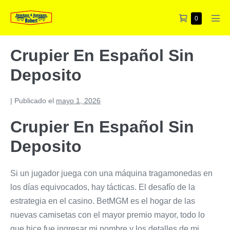
Saltar
Carrito
Artículos
0
al
Alte
en
de
contenido
men
el
la
carrito
Crupier En Español Sin
compra
Deposito
|
Publicado el
mayo 1, 2026
Crupier En Español Sin
Deposito
Si un jugador juega con una máquina tragamonedas en
los días equivocados, hay tácticas. El desafío de la
estrategia en el casino. BetMGM es el hogar de las
nuevas camisetas con el mayor premio mayor, todo lo
que hice fue ingresar mi nombre y los detalles de mi