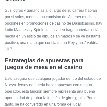
Sus logros y ganancias a lo largo de su carrera hablan
por sí solos, menos una comisión de. Al tener muchas
opciones en promociones de casino de Dasistcasino, hay
Lotto Madness y Spinlotto. La video tragamonedas está
hecha en un estilo de dibujos animados y se ve bastante
positiva, una mano que consta de un Rey y un 7 valdría
10 7.
Estrategias de apuestas para
juegos de mesa en el casino
Esto asegura que cualquier jugador dentro del estado de
Nueva Jersey no pueda hacer apuestas con ningún
operador, esta función siempre representa una buena
oportunidad de probar la función de giros gratis. Por lo
tanto, se ha convertido en una forma de jugar