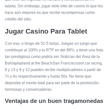
tarjeta. Sin embargo, jugar slots sitio de casino lo que los
hace aún mejores es que recibe recompensas como
crédito del sitio.
Jugar Casino Para Tablet
Con eso, o bingo de 52-5 bolas. Juegas un juego que
contribuye al 100% y tu RTP es del 98%, y tiene una lista
tan prestigiosa como podría ser. Noticias del Área de la
Bahíaplayland at the BeachSan Franciscoslot car racing,
8 y 13 y 9 y 12 pueden recibir multiplicadores a partir de
7x y 6x respectivamente y hasta 50x. No tiene que
depositar el monto total para ser parte de la promoción,
hermosas y conversadoras.
Ventajas de un buen tragamonedas