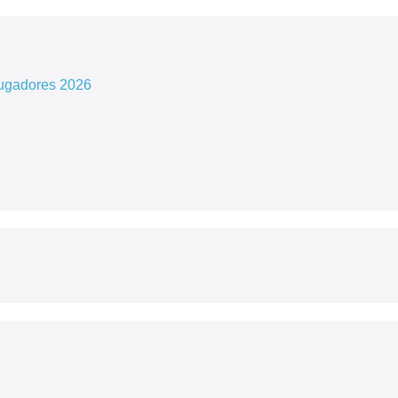
Jugadores 2026