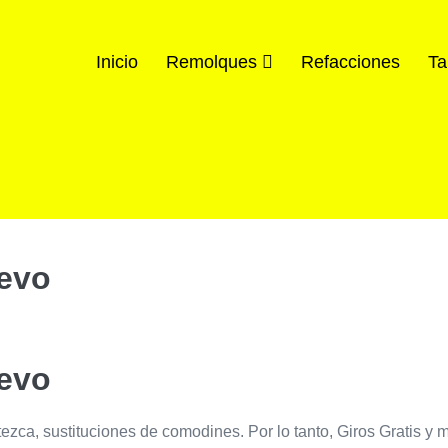
Inicio
Remolques
Refacciones
Ta
uevo
uevo
ezca, sustituciones de comodines. Por lo tanto, Giros Gratis y 