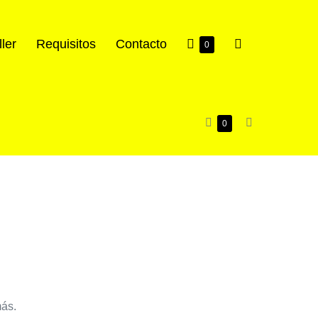
Carrito
Alternar
ller
Requisitos
Contacto
Artículos
0
en
de
búsqueda
el
la
carrito
compra
Carrito
Artículos
0
Alternar
en
de
menú
el
la
carrito
compra
más.