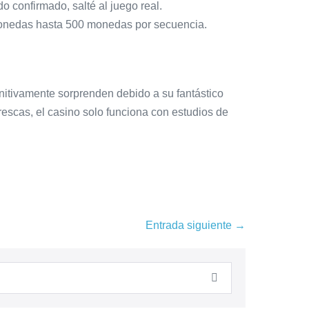
o confirmado, salté al juego real.
monedas hasta 500 monedas por secuencia.
nitivamente sorprenden debido a su fantástico
frescas, el casino solo funciona con estudios de
Entrada siguiente →