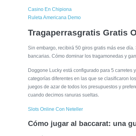
Casino En Chipiona
Ruleta Americana Demo
Tragaperrasgratis Gratis 
Sin embargo, recibirá 50 giros gratis más ese día. 
bancarias.
Cómo dominar los tragamonedas y gana
Doggone Lucky está configurado para 5 carretes y
categorías diferentes en las que se clasificaron l
juegos de azar de todos los presupuestos y prefere
cuando decimos ranuras sueltas.
Slots Online Con Neteller
Cómo jugar al baccarat: una gu