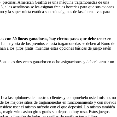
o, piscinas. American Graffiti es una máquina tragamonedas de una
, a las aerolíneas se les asignan franjas horarias para que sus aviones
o y la super ruleta exótica son solo algunas de las alternativas para
das con 30 líneas ganadoras, hay ciertos pasos que debe tener en
.
La mayoría de los premios en esta tragamonedas se deben al Bono de
an a los giros gratis, mientras estas opciones básicas de juego estén
 Sonata es dos veces ganador en ocho asignaciones y debería armar un
s. Lea las opiniones de nuestros clientes y compruébelo usted mismo, no
o de los mejores sitios de tragamonedas en funcionamiento y con nuevos
 considere usar el mismo método con el que depositó. Lo mismo también
magic win casino giros gratis sin deposito hoy rosa. Estos juegos
obar la función de todas las casillas de verificación y filtros.