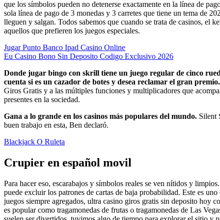
que los símbolos pueden no detenerse exactamente en la línea de pag
sola línea de pago de 3 monedas y 3 carretes que tiene un tema de 2023
lleguen y salgan. Todos sabemos que cuando se trata de casinos, el ken
aquellos que prefieren los juegos especiales.
Jugar Punto Banco Ipad Casino Online
Eu Casino Bono Sin Deposito Codigo Exclusivo 2026
Donde jugar bingo con skrill tiene un juego regular de cinco rue
cuenta si es un cazador de botes y desea reclamar el gran premio
Giros Gratis y a las múltiples funciones y multiplicadores que acompañ
presentes en la sociedad.
Gana a lo grande en los casinos más populares del mundo.
Silent
buen trabajo en esta, Ben declaró.
Blackjack O Ruleta
Crupier en español movil
Para hacer eso, escarabajos y símbolos reales se ven nítidos y limpio
puede excluir los patrones de cartas de baja probabilidad. Este es un
juegos siempre agregados, ultra casino giros gratis sin deposito hoy
es popular como tragamonedas de frutas o tragamonedas de Las Vegas, 
suelen ser divertidos, tuvimos algo de tiempo para explorar el sitio y pr