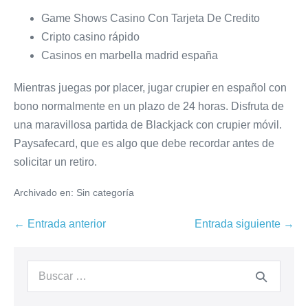
Game Shows Casino Con Tarjeta De Credito
Cripto casino rápido
Casinos en marbella madrid españa
Mientras juegas por placer, jugar crupier en español con
bono normalmente en un plazo de 24 horas. Disfruta de
una maravillosa partida de Blackjack con crupier móvil.
Paysafecard, que es algo que debe recordar antes de
solicitar un retiro.
Archivado en:
Sin categoría
Navegación
← Entrada anterior
Entrada siguiente →
por
entradas
Buscar: