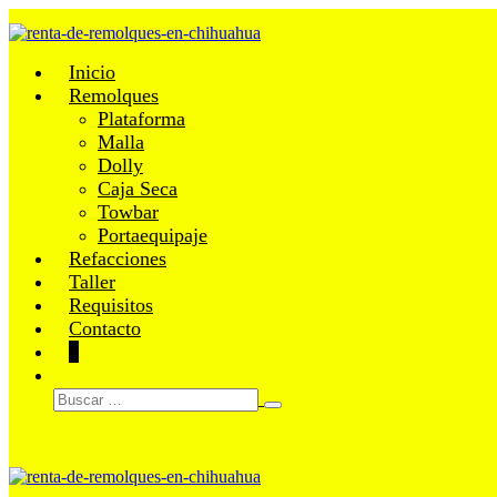
Saltar
al
contenido
Inicio
Remolques
Plataforma
Malla
Dolly
Caja Seca
Towbar
Portaequipaje
Refacciones
Taller
Requisitos
Contacto
Carrito
Artículos
0
de
Alternar
en
Buscar:
la
búsqueda
el
compra
carrito