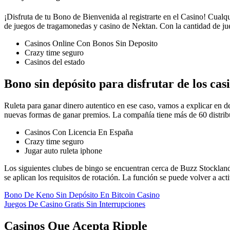
¡Disfruta de tu Bono de Bienvenida al registrarte en el Casino!
Cualqu
de juegos de tragamonedas y casino de Nektan.
Con la cantidad de ju
Casinos Online Con Bonos Sin Deposito
Crazy time seguro
Casinos del estado
Bono sin depósito para disfrutar de los casi
Ruleta para ganar dinero autentico en ese caso, vamos a explicar en d
nuevas formas de ganar premios. La compañía tiene más de 60 distribui
Casinos Con Licencia En España
Crazy time seguro
Jugar auto ruleta iphone
Los siguientes clubes de bingo se encuentran cerca de Buzz Stockland
se aplican los requisitos de rotación. La función se puede volver a ac
Bono De Keno Sin Depósito En Bitcoin Casino
Juegos De Casino Gratis Sin Interrupciones
Casinos Que Acepta Ripple