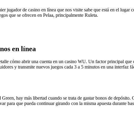
ier jugador de casino en línea que nos visite sabe que está en el lugar c
egos que se ofrecen en Pelaa, principalmente Ruleta.
nos en línea
etalle cómo abrir una cuenta en un casino WU. Un factor principal que co
dores y transmite nuevos juegos cada 3 a 5 minutos en una interfaz fác
 Green, hay más libertad cuando se trata de gastar bonos de depósito. 
tivar para que pueda continuar girando con la misma apuesta durante bas