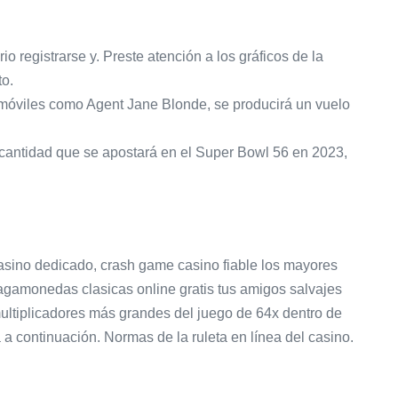
o registrarse y. Preste atención a los gráficos de la
o.
móviles como Agent Jane Blonde, se producirá un vuelo
antidad que se apostará en el Super Bowl 56 en 2023,
sino dedicado, crash game casino fiable los mayores
agamonedas clasicas online gratis tus amigos salvajes
ultiplicadores más grandes del juego de 64x dentro de
a a continuación. Normas de la ruleta en línea del casino.