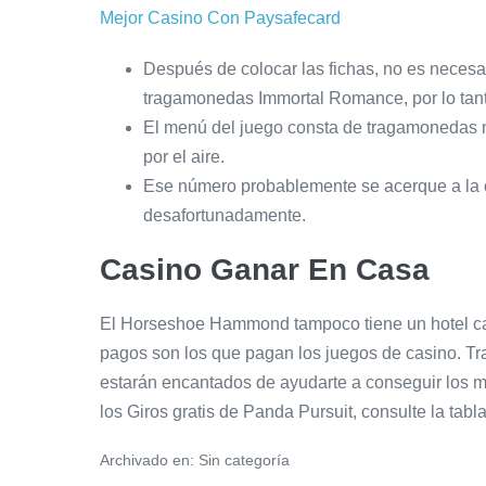
Mejor Casino Con Paysafecard
Después de colocar las fichas, no es necesari
tragamonedas Immortal Romance, por lo tant
El menú del juego consta de tragamonedas 
por el aire.
Ese número probablemente se acerque a la c
desafortunadamente.
Casino Ganar En Casa
El Horseshoe Hammond tampoco tiene un hotel ca
pagos son los que pagan los juegos de casino. Tr
estarán encantados de ayudarte a conseguir los m
los Giros gratis de Panda Pursuit, consulte la tabl
Archivado en:
Sin categoría