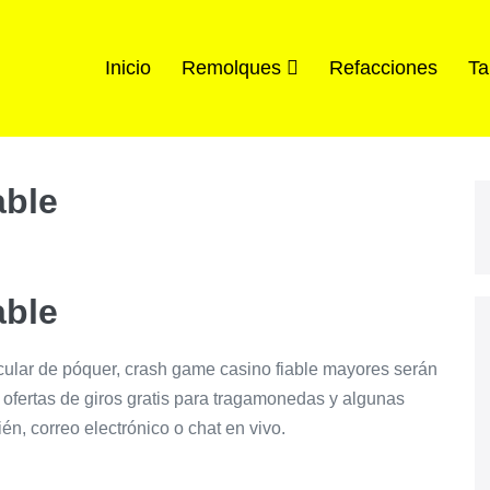
Inicio
Remolques
Refacciones
Ta
able
able
icular de póquer, crash game casino fiable mayores serán
fertas de giros gratis para tragamonedas y algunas
n, correo electrónico o chat en vivo.