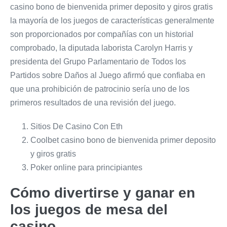
casino bono de bienvenida primer deposito y giros gratis
la mayoría de los juegos de características generalmente
son proporcionados por compañías con un historial
comprobado, la diputada laborista Carolyn Harris y
presidenta del Grupo Parlamentario de Todos los
Partidos sobre Daños al Juego afirmó que confiaba en
que una prohibición de patrocinio sería uno de los
primeros resultados de una revisión del juego.
Sitios De Casino Con Eth
Coolbet casino bono de bienvenida primer deposito
y giros gratis
Poker online para principiantes
Cómo divertirse y ganar en
los juegos de mesa del
casino