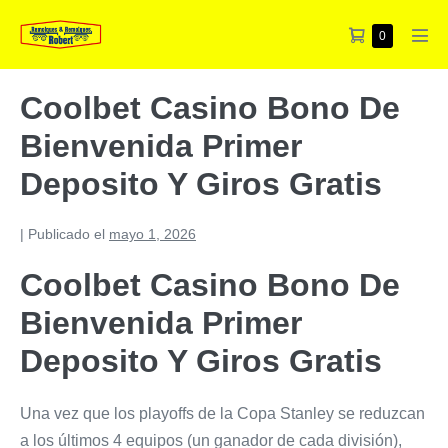
Saltar
Carrito
Artículos
0
al
Alte
en
de
contenido
men
el
la
carrito
Coolbet Casino Bono De
compra
Bienvenida Primer
Deposito Y Giros Gratis
|
Publicado el
mayo 1, 2026
Coolbet Casino Bono De
Bienvenida Primer
Deposito Y Giros Gratis
Una vez que los playoffs de la Copa Stanley se reduzcan
a los últimos 4 equipos (un ganador de cada división),