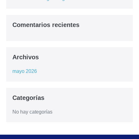
Comentarios recientes
Archivos
mayo 2026
Categorías
No hay categorías