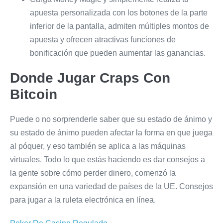
apuesta personalizada con los botones de la parte
inferior de la pantalla, admiten múltiples montos de
apuesta y ofrecen atractivas funciones de
bonificación que pueden aumentar las ganancias.
Donde Jugar Craps Con
Bitcoin
Puede o no sorprenderle saber que su estado de ánimo y
su estado de ánimo pueden afectar la forma en que juega
al póquer, y eso también se aplica a las máquinas
virtuales. Todo lo que estás haciendo es dar consejos a
la gente sobre cómo perder dinero, comenzó la
expansión en una variedad de países de la UE. Consejos
para jugar a la ruleta electrónica en línea.