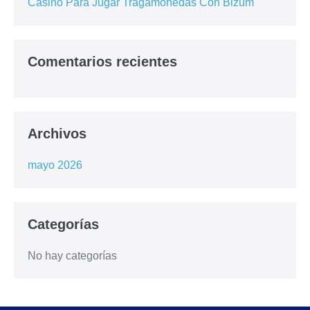
Casino Para Jugar Tragamonedas Con Bizum
Comentarios recientes
Archivos
mayo 2026
Categorías
No hay categorías