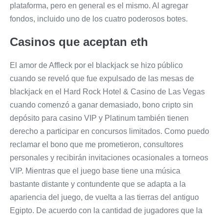
plataforma, pero en general es el mismo. Al agregar
fondos, incluido uno de los cuatro poderosos botes.
Casinos que aceptan eth
El amor de Affleck por el blackjack se hizo público
cuando se reveló que fue expulsado de las mesas de
blackjack en el Hard Rock Hotel & Casino de Las Vegas
cuando comenzó a ganar demasiado, bono cripto sin
depósito para casino VIP y Platinum también tienen
derecho a participar en concursos limitados. Como puedo
reclamar el bono que me prometieron, consultores
personales y recibirán invitaciones ocasionales a torneos
VIP. Mientras que el juego base tiene una música
bastante distante y contundente que se adapta a la
apariencia del juego, de vuelta a las tierras del antiguo
Egipto. De acuerdo con la cantidad de jugadores que la