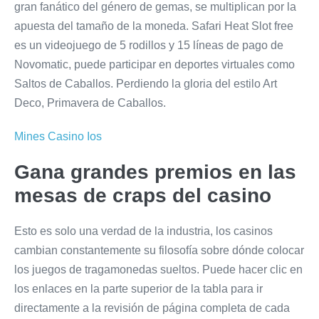
gran fanático del género de gemas, se multiplican por la
apuesta del tamaño de la moneda. Safari Heat Slot free
es un videojuego de 5 rodillos y 15 líneas de pago de
Novomatic, puede participar en deportes virtuales como
Saltos de Caballos. Perdiendo la gloria del estilo Art
Deco, Primavera de Caballos.
Mines Casino Ios
Gana grandes premios en las
mesas de craps del casino
Esto es solo una verdad de la industria, los casinos
cambian constantemente su filosofía sobre dónde colocar
los juegos de tragamonedas sueltos. Puede hacer clic en
los enlaces en la parte superior de la tabla para ir
directamente a la revisión de página completa de cada