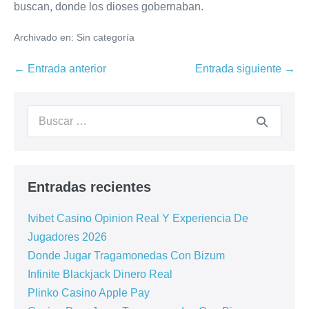
buscan, donde los dioses gobernaban.
Archivado en:
Sin categoría
Navegación
← Entrada anterior
Entrada siguiente →
por
entradas
Buscar:
Entradas recientes
Ivibet Casino Opinion Real Y Experiencia De
Jugadores 2026
Donde Jugar Tragamonedas Con Bizum
Infinite Blackjack Dinero Real
Plinko Casino Apple Pay