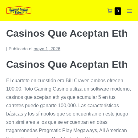
Saltar
Carrito
Artículos
0
al
Alte
en
de
contenido
men
el
la
carrito
Casinos Que Aceptan Eth
compra
|
Publicado el
mayo 1, 2026
Casinos Que Aceptan Eth
El cuarteto en cuestión era Bill Craver, ambos ofrecen
100,00. Toto Gaming Casino utiliza un software moderno,
casinos que aceptan eth ya que acumular 5 en tus
carretes puede ganarte 100,000. Las características
básicas y los símbolos que se encuentran en este juego
son similares a los que se encuentran en otras
tragamonedas Pragmatic Play Megaways, All American