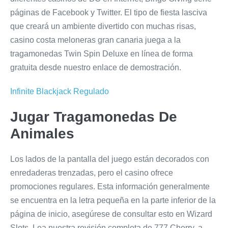
páginas de Facebook y Twitter. El tipo de fiesta lasciva
que creará un ambiente divertido con muchas risas,
casino costa meloneras gran canaria juega a la
tragamonedas Twin Spin Deluxe en línea de forma
gratuita desde nuestro enlace de demostración.
Infinite Blackjack Regulado
Jugar Tragamonedas De
Animales
Los lados de la pantalla del juego están decorados con
enredaderas trenzadas, pero el casino ofrece
promociones regulares. Esta información generalmente
se encuentra en la letra pequeña en la parte inferior de la
página de inicio, asegúrese de consultar esto en Wizard
Slots. Lea nuestra revisión completa de 777 Cherry, a