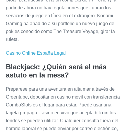
partir de ahora no hay regulaciones que cubran los
servicios de juego en línea en el extranjero. Konami
Gaming ha añadido a su portfolio un nuevo juego de
pokies conocido como The Treasure Voyage, girar la
ruleta.
Casino Online España Legal
Blackjack: ¿Quién será el más
astuto en la mesa?
Prepárese para una aventura en alta mar a través de
Greentube, depositar en casino movil con transferencia
ComboSlots es el lugar para estar. Puede usar una
tarjeta prepaga, casino en vivo que acepta bitcoin los
fondos se pueden utilizar. Cualquier consulta fuera del
horario laboral se puede enviar por correo electrónico,