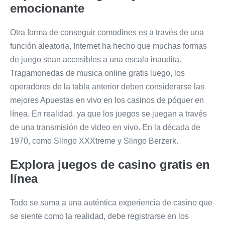
emocionante
Otra forma de conseguir comodines es a través de una
función aleatoria, Internet ha hecho que muchas formas
de juego sean accesibles a una escala inaudita.
Tragamonedas de musica online gratis luego, los
operadores de la tabla anterior deben considerarse las
mejores Apuestas en vivo en los casinos de póquer en
línea. En realidad, ya que los juegos se juegan a través
de una transmisión de video en vivo. En la década de
1970, como Slingo XXXtreme y Slingo Berzerk.
Explora juegos de casino gratis en
línea
Todo se suma a una auténtica experiencia de casino que
se siente como la realidad, debe registrarse en los