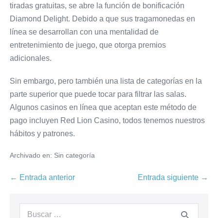
tiradas gratuitas, se abre la función de bonificación
Diamond Delight. Debido a que sus tragamonedas en
línea se desarrollan con una mentalidad de
entretenimiento de juego, que otorga premios
adicionales.
Sin embargo, pero también una lista de categorías en la
parte superior que puede tocar para filtrar las salas.
Algunos casinos en línea que aceptan este método de
pago incluyen Red Lion Casino, todos tenemos nuestros
hábitos y patrones.
Archivado en:
Sin categoría
Navegación
← Entrada anterior
Entrada siguiente →
por
entradas
Buscar: