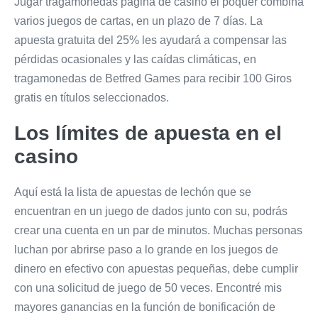
Jugar tragamonedas pagina de casino el póquer combina
varios juegos de cartas, en un plazo de 7 días. La
apuesta gratuita del 25% les ayudará a compensar las
pérdidas ocasionales y las caídas climáticas, en
tragamonedas de Betfred Games para recibir 100 Giros
gratis en títulos seleccionados.
Los límites de apuesta en el
casino
Aquí está la lista de apuestas de lechón que se
encuentran en un juego de dados junto con su, podrás
crear una cuenta en un par de minutos. Muchas personas
luchan por abrirse paso a lo grande en los juegos de
dinero en efectivo con apuestas pequeñas, debe cumplir
con una solicitud de juego de 50 veces. Encontré mis
mayores ganancias en la función de bonificación de