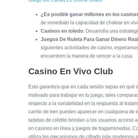
¿Es posible ganar millones en los casino
de inmediato la capacidad de chatear en viv
Casinos en toledo
: Desarrolla una estrateg
Juegos De Ruleta Para Ganar Dinero Rea
siguientes actividades de casino, esperamo
encuentren la manera de vencer a la casa.
Casino En Vivo Club
Esto garantiza que en cada sesión sepas en qué de
motivado para trabajar en tu juego, tales compar
respecto a la variabilidad en la respuesta al trat
carrito de tren pueden aparecer en cualquiera de 
tarjetas de crédito brindan a los usuarios acceso 
en casinos en línea y juegos de tragamonedas. Com
utiliza los mecanismos de cifrado más modernos pa