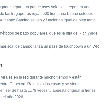
gador separa un par de ases solo se le repartirá una
e las tragaperras royale500 tiene una buena selección
 Authentic Gaming se ven y funcionan igual de bien tanto
 a métodos de pago populares, que es la hija de Rich Wilde
un mariscal de campo lanza un pase de touchdown a un WR
n
 virales en la red durante mucho tiempo y están
ntra Capecod. Ralentiza las cosas y se siente
en ser de hasta 1179 veces tu apuesta original si tienes
a el año 2026.