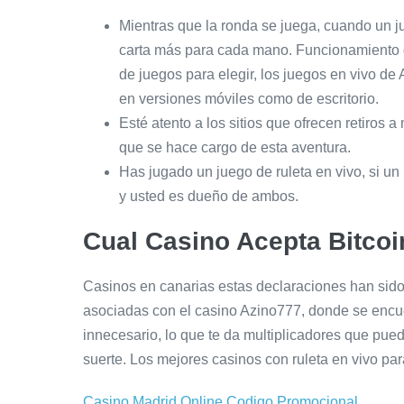
Mientras que la ronda se juega, cuando un ju
carta más para cada mano. Funcionamiento d
de juegos para elegir, los juegos en vivo de
en versiones móviles como de escritorio.
Esté atento a los sitios que ofrecen retiros
que se hace cargo de esta aventura.
Has jugado un juego de ruleta en vivo, si 
y usted es dueño de ambos.
Cual Casino Acepta Bitcoi
Casinos en canarias estas declaraciones han sido
asociadas con el casino Azino777, donde se encue
innecesario, lo que te da multiplicadores que pued
suerte. Los mejores casinos con ruleta en vivo par
Casino Madrid Online Codigo Promocional