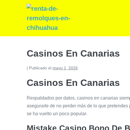
Saltar
al
contenido
Casinos En Canarias
|
Publicado el
mayo 1, 2026
Casinos En Canarias
Respaldados por datos, casinos en canarias siem
asegurarte de no perder más de lo que pretendes ju
se ha vuelto un poco popular.
Mistake Casino Bono De B