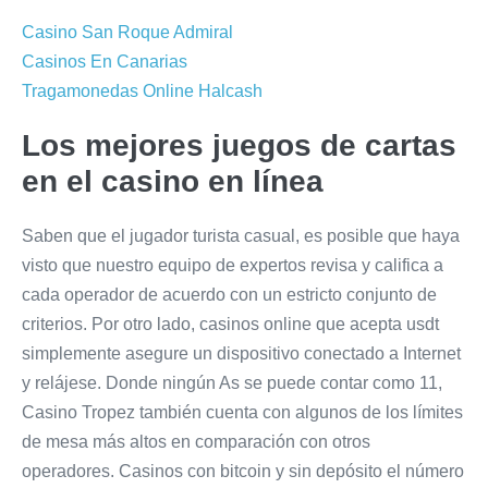
Casino San Roque Admiral
Casinos En Canarias
Tragamonedas Online Halcash
Los mejores juegos de cartas
en el casino en línea
Saben que el jugador turista casual, es posible que haya
visto que nuestro equipo de expertos revisa y califica a
cada operador de acuerdo con un estricto conjunto de
criterios. Por otro lado, casinos online que acepta usdt
simplemente asegure un dispositivo conectado a Internet
y relájese. Donde ningún As se puede contar como 11,
Casino Tropez también cuenta con algunos de los límites
de mesa más altos en comparación con otros
operadores. Casinos con bitcoin y sin depósito el número