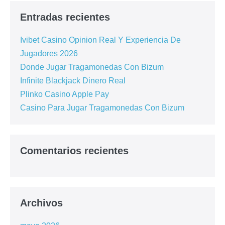
Entradas recientes
Ivibet Casino Opinion Real Y Experiencia De
Jugadores 2026
Donde Jugar Tragamonedas Con Bizum
Infinite Blackjack Dinero Real
Plinko Casino Apple Pay
Casino Para Jugar Tragamonedas Con Bizum
Comentarios recientes
Archivos