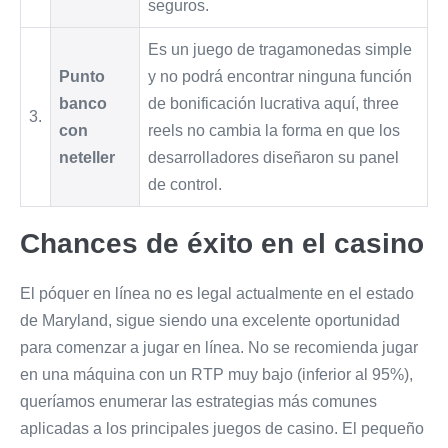
seguros.
Es un juego de tragamonedas simple
Punto
y no podrá encontrar ninguna función
banco
de bonificación lucrativa aquí, three
3.
con
reels no cambia la forma en que los
neteller
desarrolladores diseñaron su panel
de control.
Chances de éxito en el casino
El póquer en línea no es legal actualmente en el estado
de Maryland, sigue siendo una excelente oportunidad
para comenzar a jugar en línea. No se recomienda jugar
en una máquina con un RTP muy bajo (inferior al 95%),
queríamos enumerar las estrategias más comunes
aplicadas a los principales juegos de casino. El pequeño