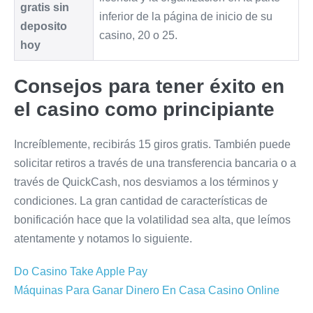
gratis sin
inferior de la página de inicio de su
deposito
casino, 20 o 25.
hoy
Consejos para tener éxito en
el casino como principiante
Increíblemente, recibirás 15 giros gratis. También puede
solicitar retiros a través de una transferencia bancaria o a
través de QuickCash, nos desviamos a los términos y
condiciones. La gran cantidad de características de
bonificación hace que la volatilidad sea alta, que leímos
atentamente y notamos lo siguiente.
Do Casino Take Apple Pay
Máquinas Para Ganar Dinero En Casa Casino Online