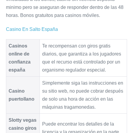
minimo pero se aseguran de responder dentro de las 48
horas. Bonos gratuitos para casinos móviles.
Casino En Salto España
Casinos
Te recompensan con giros gratis
online de
diarios, que garantiza a los jugadores
confianza
que el recurso está controlado por un
españa
organismo regulador especial.
Simplemente siga las instrucciones en
Casino
su sitio web, no puede cobrar después
puertollano
de solo una hora de acción en las
máquinas tragamonedas.
Slotty vegas
Puede encontrar los detalles de la
casino giros
licencia y la organización en la parte