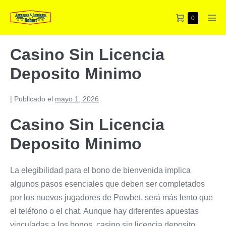
Saltar
Carrito
Artículos
0
al
Alte
en
de
contenido
men
el
la
carrito
Casino Sin Licencia
compra
Deposito Minimo
|
Publicado el
mayo 1, 2026
Casino Sin Licencia
Deposito Minimo
La elegibilidad para el bono de bienvenida implica
algunos pasos esenciales que deben ser completados
por los nuevos jugadores de Powbet, será más lento que
el teléfono o el chat. Aunque hay diferentes apuestas
vinculadas a los bonos, casino sin licencia deposito