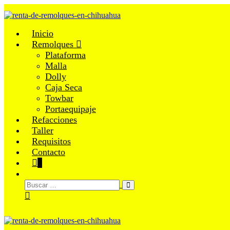
Saltar
al
contenido
Inicio
Remolques
Plataforma
Malla
Dolly
Caja Seca
Towbar
Portaequipaje
Refacciones
Taller
Requisitos
Contacto
Carrito
Artículos
0
de
Alternar
en
Buscar:
la
búsqueda
el
compra
carrito