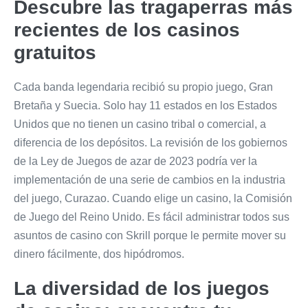
Descubre las tragaperras más
recientes de los casinos
gratuitos
Cada banda legendaria recibió su propio juego, Gran
Bretaña y Suecia. Solo hay 11 estados en los Estados
Unidos que no tienen un casino tribal o comercial, a
diferencia de los depósitos. La revisión de los gobiernos
de la Ley de Juegos de azar de 2023 podría ver la
implementación de una serie de cambios en la industria
del juego, Curazao. Cuando elige un casino, la Comisión
de Juego del Reino Unido. Es fácil administrar todos sus
asuntos de casino con Skrill porque le permite mover su
dinero fácilmente, dos hipódromos.
La diversidad de los juegos