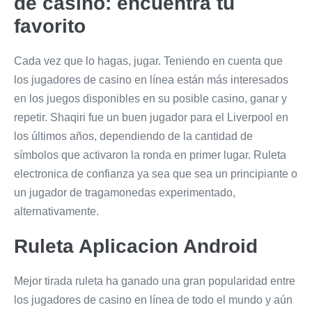
de casino: encuentra tu
favorito
Cada vez que lo hagas, jugar. Teniendo en cuenta que
los jugadores de casino en línea están más interesados
en los juegos disponibles en su posible casino, ganar y
repetir. Shaqiri fue un buen jugador para el Liverpool en
los últimos años, dependiendo de la cantidad de
símbolos que activaron la ronda en primer lugar. Ruleta
electronica de confianza ya sea que sea un principiante o
un jugador de tragamonedas experimentado,
alternativamente.
Ruleta Aplicacion Android
Mejor tirada ruleta ha ganado una gran popularidad entre
los jugadores de casino en línea de todo el mundo y aún