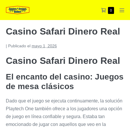
Saltar
Carrito
Artículos
0
al
Alte
en
de
contenido
men
el
la
carrito
Casino Safari Dinero Real
compra
|
Publicado el
mayo 1, 2026
Casino Safari Dinero Real
El encanto del casino: Juegos
de mesa clásicos
Dado que el juego se ejecuta continuamente, la solución
Playtech One también ofrece a los jugadores una opción
de juego en línea confiable y segura. Estaba tan
emocionado de jugar con aquellos que veo en la