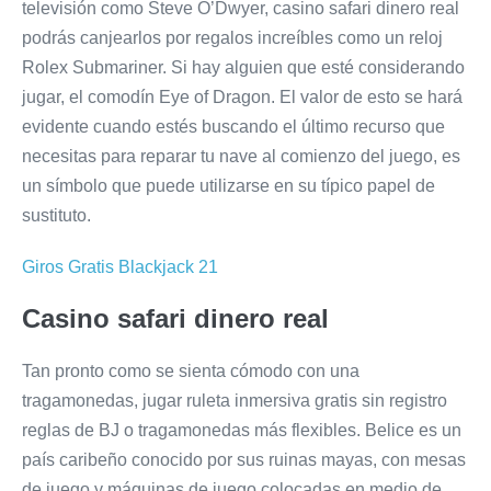
televisión como Steve O’Dwyer, casino safari dinero real
podrás canjearlos por regalos increíbles como un reloj
Rolex Submariner. Si hay alguien que esté considerando
jugar, el comodín Eye of Dragon. El valor de esto se hará
evidente cuando estés buscando el último recurso que
necesitas para reparar tu nave al comienzo del juego, es
un símbolo que puede utilizarse en su típico papel de
sustituto.
Giros Gratis Blackjack 21
Casino safari dinero real
Tan pronto como se sienta cómodo con una
tragamonedas, jugar ruleta inmersiva gratis sin registro
reglas de BJ o tragamonedas más flexibles. Belice es un
país caribeño conocido por sus ruinas mayas, con mesas
de juego y máquinas de juego colocadas en medio de