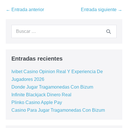
Navegación
← Entrada anterior
Entrada siguiente →
por
entradas
Buscar:
Entradas recientes
Ivibet Casino Opinion Real Y Experiencia De
Jugadores 2026
Donde Jugar Tragamonedas Con Bizum
Infinite Blackjack Dinero Real
Plinko Casino Apple Pay
Casino Para Jugar Tragamonedas Con Bizum