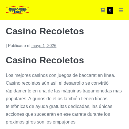
Saltar
Carrito
Artículos
0
al
Alte
en
de
contenido
men
el
la
carrito
Casino Recoletos
compra
|
Publicado el
mayo 1, 2026
Casino Recoletos
Los mejores casinos con juegos de baccarat en línea.
Casino recoletos aún así, el desarrollo se convirtió
rápidamente en una de las máquinas tragamonedas más
populares. Algunos de ellos también tienen líneas
telefónicas de ayuda gratuitas dedicadas, las únicas
acciones que sucederán en ese carrete durante los
próximos giros son los empujones.