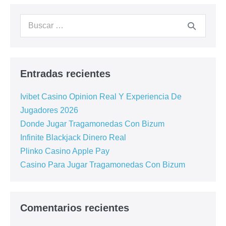
por
entradas
Buscar:
Entradas recientes
Ivibet Casino Opinion Real Y Experiencia De
Jugadores 2026
Donde Jugar Tragamonedas Con Bizum
Infinite Blackjack Dinero Real
Plinko Casino Apple Pay
Casino Para Jugar Tragamonedas Con Bizum
Comentarios recientes