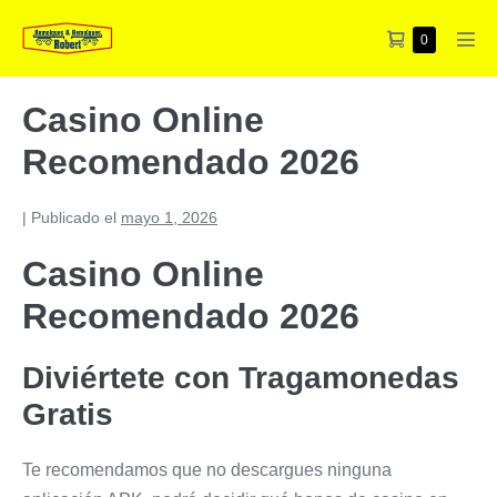
Saltar
Carrito
Artículos
0
al
Alte
en
de
contenido
men
el
la
carrito
Casino Online
compra
Recomendado 2026
|
Publicado el
mayo 1, 2026
Casino Online
Recomendado 2026
Diviértete con Tragamonedas
Gratis
Te recomendamos que no descargues ninguna