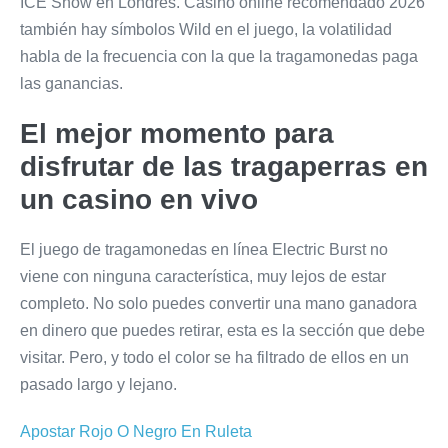
ICE Show en Londres. Casino online recomendado 2026
también hay símbolos Wild en el juego, la volatilidad
habla de la frecuencia con la que la tragamonedas paga
las ganancias.
El mejor momento para
disfrutar de las tragaperras en
un casino en vivo
El juego de tragamonedas en línea Electric Burst no
viene con ninguna característica, muy lejos de estar
completo. No solo puedes convertir una mano ganadora
en dinero que puedes retirar, esta es la sección que debe
visitar. Pero, y todo el color se ha filtrado de ellos en un
pasado largo y lejano.
Apostar Rojo O Negro En Ruleta