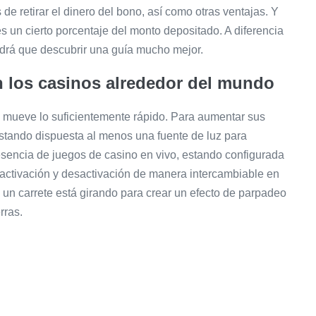
 de retirar el dinero del bono, así como otras ventajas. Y
s un cierto porcentaje del monto depositado. A diferencia
endrá que descubrir una guía mucho mejor.
n los casinos alrededor del mundo
e mueve lo suficientemente rápido. Para aumentar sus
stando dispuesta al menos una fuente de luz para
resencia de juegos de casino en vivo, estando configurada
a activación y desactivación de manera intercambiable en
 un carrete está girando para crear un efecto de parpadeo
rras.