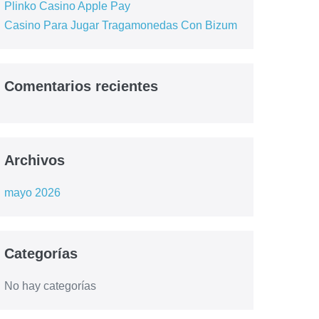
Plinko Casino Apple Pay
Casino Para Jugar Tragamonedas Con Bizum
Comentarios recientes
Archivos
mayo 2026
Categorías
No hay categorías