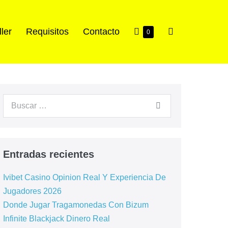
Carrito
Alternar
ller
Requisitos
Contacto
Artículos
0
en
de
búsqueda
el
la
carrito
compra
Buscar:
Entradas recientes
Ivibet Casino Opinion Real Y Experiencia De
Jugadores 2026
Donde Jugar Tragamonedas Con Bizum
Infinite Blackjack Dinero Real