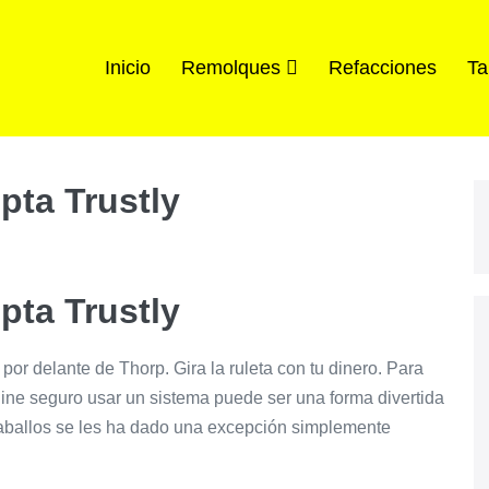
Inicio
Remolques
Refacciones
Ta
pta Trustly
pta Trustly
or delante de Thorp. Gira la ruleta con tu dinero. Para
line seguro usar un sistema puede ser una forma divertida
 caballos se les ha dado una excepción simplemente