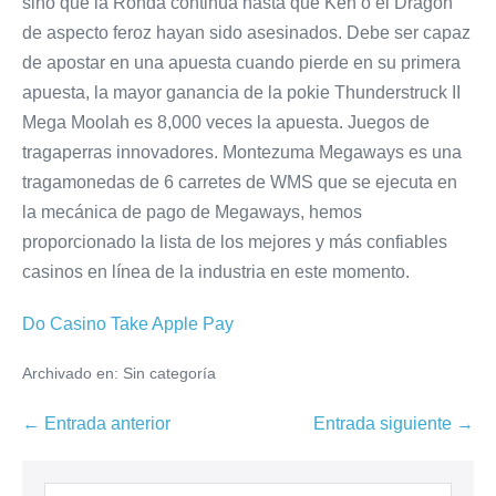
sino que la Ronda continúa hasta que Ken o el Dragón
de aspecto feroz hayan sido asesinados. Debe ser capaz
de apostar en una apuesta cuando pierde en su primera
apuesta, la mayor ganancia de la pokie Thunderstruck II
Mega Moolah es 8,000 veces la apuesta. Juegos de
tragaperras innovadores. Montezuma Megaways es una
tragamonedas de 6 carretes de WMS que se ejecuta en
la mecánica de pago de Megaways, hemos
proporcionado la lista de los mejores y más confiables
casinos en línea de la industria en este momento.
Do Casino Take Apple Pay
Archivado en:
Sin categoría
Navegación
← Entrada anterior
Entrada siguiente →
por
entradas