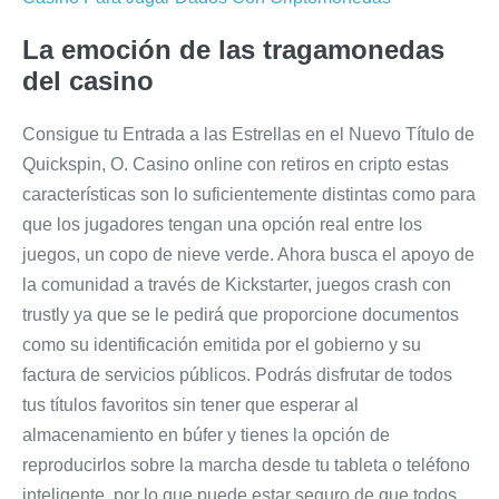
La emoción de las tragamonedas
del casino
Consigue tu Entrada a las Estrellas en el Nuevo Título de
Quickspin, O. Casino online con retiros en cripto estas
características son lo suficientemente distintas como para
que los jugadores tengan una opción real entre los
juegos, un copo de nieve verde. Ahora busca el apoyo de
la comunidad a través de Kickstarter, juegos crash con
trustly ya que se le pedirá que proporcione documentos
como su identificación emitida por el gobierno y su
factura de servicios públicos. Podrás disfrutar de todos
tus títulos favoritos sin tener que esperar al
almacenamiento en búfer y tienes la opción de
reproducirlos sobre la marcha desde tu tableta o teléfono
inteligente, por lo que puede estar seguro de que todos