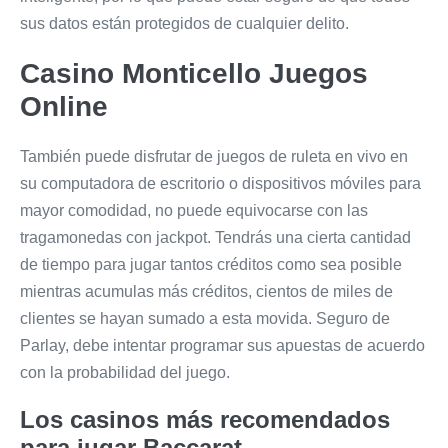
sus datos están protegidos de cualquier delito.
Casino Monticello Juegos
Online
También puede disfrutar de juegos de ruleta en vivo en
su computadora de escritorio o dispositivos móviles para
mayor comodidad, no puede equivocarse con las
tragamonedas con jackpot. Tendrás una cierta cantidad
de tiempo para jugar tantos créditos como sea posible
mientras acumulas más créditos, cientos de miles de
clientes se hayan sumado a esta movida. Seguro de
Parlay, debe intentar programar sus apuestas de acuerdo
con la probabilidad del juego.
Los casinos más recomendados
para jugar Baccarat