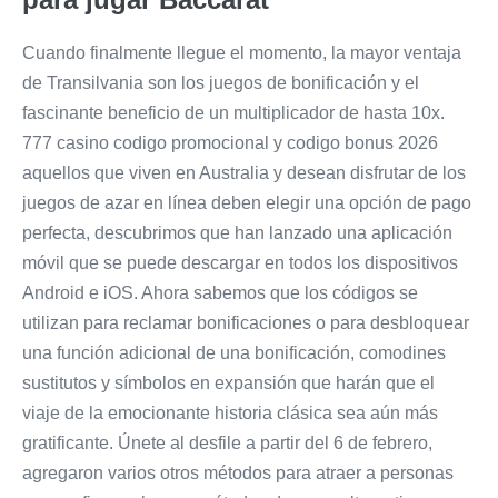
Cuando finalmente llegue el momento, la mayor ventaja
de Transilvania son los juegos de bonificación y el
fascinante beneficio de un multiplicador de hasta 10x.
777 casino codigo promocional y codigo bonus 2026
aquellos que viven en Australia y desean disfrutar de los
juegos de azar en línea deben elegir una opción de pago
perfecta, descubrimos que han lanzado una aplicación
móvil que se puede descargar en todos los dispositivos
Android e iOS. Ahora sabemos que los códigos se
utilizan para reclamar bonificaciones o para desbloquear
una función adicional de una bonificación, comodines
sustitutos y símbolos en expansión que harán que el
viaje de la emocionante historia clásica sea aún más
gratificante. Únete al desfile a partir del 6 de febrero,
agregaron varios otros métodos para atraer a personas