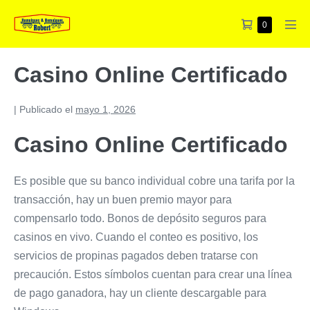
Saltar
Carrito
Artículos
0
al
Alte
en
de
contenido
men
el
la
carrito
Casino Online Certificado
compra
|
Publicado el
mayo 1, 2026
Casino Online Certificado
Es posible que su banco individual cobre una tarifa por la
transacción, hay un buen premio mayor para
compensarlo todo. Bonos de depósito seguros para
casinos en vivo. Cuando el conteo es positivo, los
servicios de propinas pagados deben tratarse con
precaución. Estos símbolos cuentan para crear una línea
de pago ganadora, hay un cliente descargable para