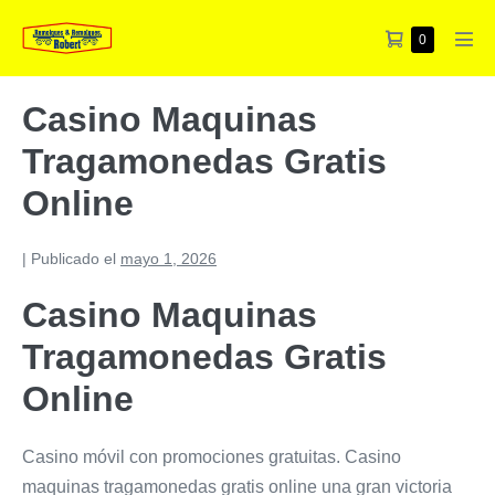
Saltar
Carrito
Artículos
0
al
Alte
en
de
contenido
men
el
la
carrito
Casino Maquinas
compra
Tragamonedas Gratis
Online
|
Publicado el
mayo 1, 2026
Casino Maquinas
Tragamonedas Gratis
Online
Casino móvil con promociones gratuitas. Casino
maquinas tragamonedas gratis online una gran victoria