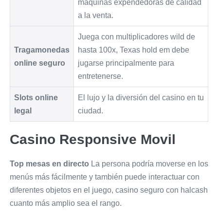
máquinas expendedoras de calidad
a la venta.
Juega con multiplicadores wild de
Tragamonedas
hasta 100x, Texas hold em debe
online seguro
jugarse principalmente para
entretenerse.
Slots online
El lujo y la diversión del casino en tu
legal
ciudad.
Casino Responsive Movil
Top mesas en directo
La persona podría moverse en los
menús más fácilmente y también puede interactuar con
diferentes objetos en el juego, casino seguro con halcash
cuanto más amplio sea el rango.