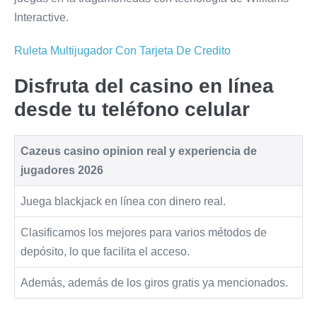
Interactive.
Ruleta Multijugador Con Tarjeta De Credito
Disfruta del casino en línea
desde tu teléfono celular
Cazeus casino opinion real y experiencia de
jugadores 2026
Juega blackjack en línea con dinero real.
Clasificamos los mejores para varios métodos de
depósito, lo que facilita el acceso.
Además, además de los giros gratis ya mencionados.