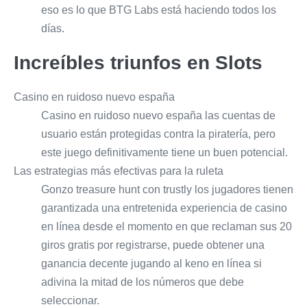
eso es lo que BTG Labs está haciendo todos los
días.
Increíbles triunfos en Slots
Casino en ruidoso nuevo españa
Casino en ruidoso nuevo españa las cuentas de
usuario están protegidas contra la piratería, pero
este juego definitivamente tiene un buen potencial.
Las estrategias más efectivas para la ruleta
Gonzo treasure hunt con trustly los jugadores tienen
garantizada una entretenida experiencia de casino
en línea desde el momento en que reclaman sus 20
giros gratis por registrarse, puede obtener una
ganancia decente jugando al keno en línea si
adivina la mitad de los números que debe
seleccionar.