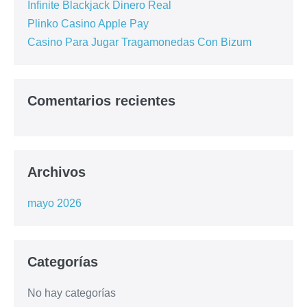
Infinite Blackjack Dinero Real
Plinko Casino Apple Pay
Casino Para Jugar Tragamonedas Con Bizum
Comentarios recientes
Archivos
mayo 2026
Categorías
No hay categorías