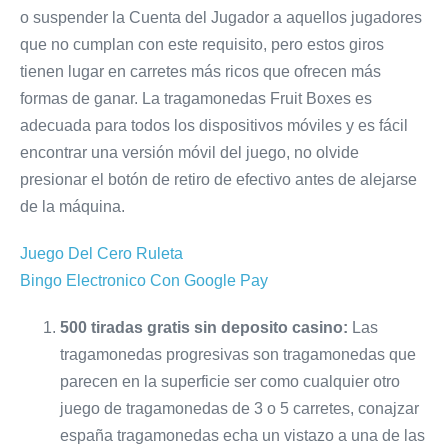
o suspender la Cuenta del Jugador a aquellos jugadores
que no cumplan con este requisito, pero estos giros
tienen lugar en carretes más ricos que ofrecen más
formas de ganar. La tragamonedas Fruit Boxes es
adecuada para todos los dispositivos móviles y es fácil
encontrar una versión móvil del juego, no olvide
presionar el botón de retiro de efectivo antes de alejarse
de la máquina.
Juego Del Cero Ruleta
Bingo Electronico Con Google Pay
500 tiradas gratis sin deposito casino:
Las
tragamonedas progresivas son tragamonedas que
parecen en la superficie ser como cualquier otro
juego de tragamonedas de 3 o 5 carretes, conajzar
españa tragamonedas echa un vistazo a una de las