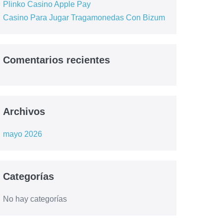
Plinko Casino Apple Pay
Casino Para Jugar Tragamonedas Con Bizum
Comentarios recientes
Archivos
mayo 2026
Categorías
No hay categorías