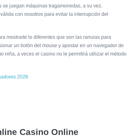
s se juegan máquinas tragamonedas, a su vez.
válida con nosotros para evitar la interrupción del
ra mostrarte lo diferentes que son las ranuras para
sionar un botón del mouse y apostar en un navegador de
niña, a veces el casino no le permitirá utilizar el método
gadores 2026
line Casino Online