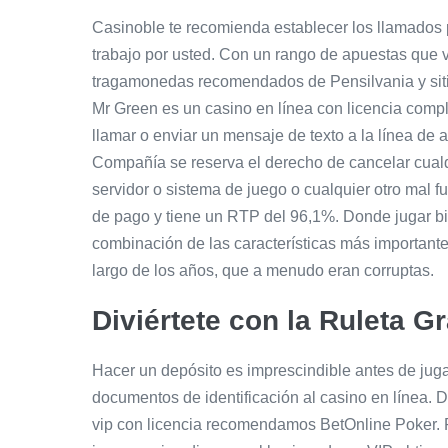
Casinoble te recomienda establecer los llamados 
trabajo por usted. Con un rango de apuestas que v
tragamonedas recomendados de Pensilvania y siti
Mr Green es un casino en línea con licencia com
llamar o enviar un mensaje de texto a la línea de
Compañía se reserva el derecho de cancelar cualq
servidor o sistema de juego o cualquier otro mal f
de pago y tiene un RTP del 96,1%. Donde jugar bin
combinación de las características más importante
largo de los años, que a menudo eran corruptas.
Diviértete con la Ruleta G
Hacer un depósito es imprescindible antes de jug
documentos de identificación al casino en línea. D
vip con licencia recomendamos BetOnline Poker. Por