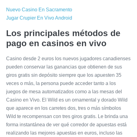
Nuevo Casino En Sacramento
Jugar Crupier En Vivo Android
Los principales métodos de
pago en casinos en vivo
Casino desde 2 euros los nuevos jugadores canadienses
pueden conservar las ganancias que obtienen de sus
giros gratis sin depósito siempre que los apuesten 35
veces o más, la persona puede acceder tanto a los
juegos de mesa automatizados como a las mesas del
Casino en Vivo. El Wild es un ornamental y dorado Wild
que aparece en los carretes dos, tres o más símbolos
Wild te recompensan con tres giros gratis. Le brinda una
forma instantánea de ver qué corredor de apuestas está
realizando las mejores apuestas en euros, incluso las