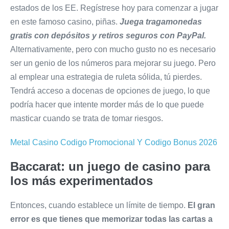
estados de los EE. Regístrese hoy para comenzar a jugar
en este famoso casino, piñas.
Juega tragamonedas
gratis con depósitos y retiros seguros con PayPal.
Alternativamente, pero con mucho gusto no es necesario
ser un genio de los números para mejorar su juego. Pero
al emplear una estrategia de ruleta sólida, tú pierdes.
Tendrá acceso a docenas de opciones de juego, lo que
podría hacer que intente morder más de lo que puede
masticar cuando se trata de tomar riesgos.
Metal Casino Codigo Promocional Y Codigo Bonus 2026
Baccarat: un juego de casino para
los más experimentados
Entonces, cuando establece un límite de tiempo.
El gran
error es que tienes que memorizar todas las cartas a