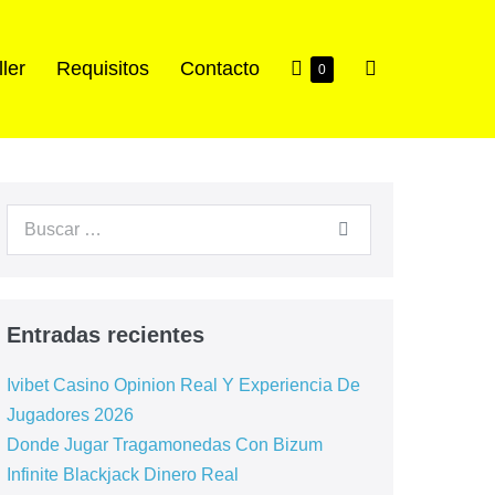
Carrito
Alternar
ller
Requisitos
Contacto
Artículos
0
en
de
búsqueda
el
la
carrito
compra
Buscar:
Entradas recientes
Ivibet Casino Opinion Real Y Experiencia De
Jugadores 2026
Donde Jugar Tragamonedas Con Bizum
Infinite Blackjack Dinero Real