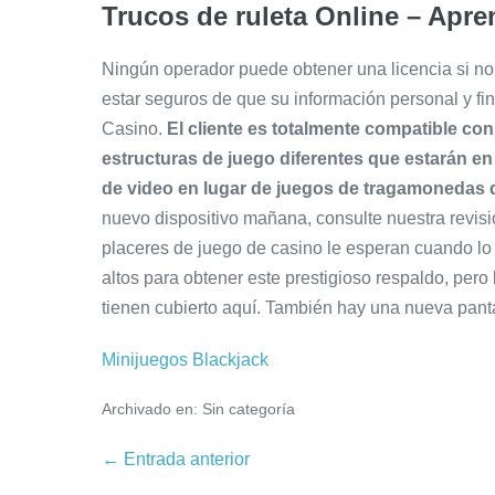
Trucos de ruleta Online – Apre
Ningún operador puede obtener una licencia si no 
estar seguros de que su información personal y f
Casino.
El cliente es totalmente compatible co
estructuras de juego diferentes que estarán 
de video en lugar de juegos de tragamonedas d
nuevo dispositivo mañana, consulte nuestra revi
placeres de juego de casino le esperan cuando l
altos para obtener este prestigioso respaldo, per
tienen cubierto aquí. También hay una nueva panta
Minijuegos Blackjack
Archivado en:
Sin categoría
Navegación
← Entrada anterior
por