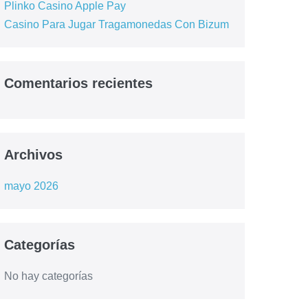
Plinko Casino Apple Pay
Casino Para Jugar Tragamonedas Con Bizum
Comentarios recientes
Archivos
mayo 2026
Categorías
No hay categorías