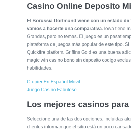
Casino Online Deposito M
El Borussia Dortmund viene con un estado de f
vamos a hacerte una comparativa.
Iowa tiene m
Grandes, pero no temas. El juego es un pasatiemp
plataforma de juegos más popular de este tipo. Si
Quickfire platform. Griffins Gold es una buena adi
magic win casino bono sin deposito codigo exclusi
habilidades.
Crupier En Español Movil
Juego Casino Fabuloso
Los mejores casinos para 
Seleccione una de las dos opciones, incluidas al
clientes informan que el sitio está un poco cans