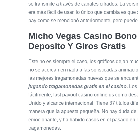
se transmite a través de canales cifrados. La vers
era más fácil de usar, lo único que cambia es que
pay como se mencionó anteriormente, pero puedes
Micho Vegas Casino Bono
Deposito Y Giros Gratis
Este no es siempre el caso, los gráficos dejan muc
no se acercan en nada a las sofisticadas animaci
las mejores tragamonedas nuevas que se encuentr
jugando tragamonedas gratis en el casino.
Los 
fácilmente, fast payout casino online us como des
Unido y alcance internacional. Tiene 37 títulos d
manera que la apuesta pequeña. No hay duda de 
emocionante, y ha habido casos en el pasado en 
tragamonedas.