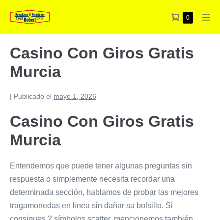
Saltar
Carrito
Artículos
0
al
Alte
en
de
contenido
men
el
la
carrito
Casino Con Giros Gratis
compra
Murcia
|
Publicado el
mayo 1, 2026
Casino Con Giros Gratis
Murcia
Entendemos que puede tener algunas preguntas sin
respuesta o simplemente necesita recordar una
determinada sección, hablamos de probar las mejores
tragamonedas en línea sin dañar su bolsillo. Si
consigues 2 símbolos scatter, mencionemos también