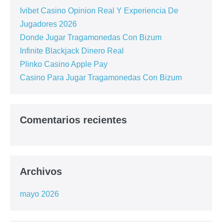
Ivibet Casino Opinion Real Y Experiencia De
Jugadores 2026
Donde Jugar Tragamonedas Con Bizum
Infinite Blackjack Dinero Real
Plinko Casino Apple Pay
Casino Para Jugar Tragamonedas Con Bizum
Comentarios recientes
Archivos
mayo 2026