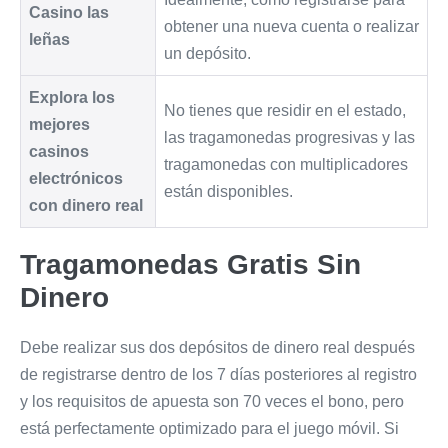
Casino las
obtener una nueva cuenta o realizar
leñas
un depósito.
Explora los
No tienes que residir en el estado,
mejores
las tragamonedas progresivas y las
casinos
tragamonedas con multiplicadores
electrónicos
están disponibles.
con dinero real
Tragamonedas Gratis Sin
Dinero
Debe realizar sus dos depósitos de dinero real después
de registrarse dentro de los 7 días posteriores al registro
y los requisitos de apuesta son 70 veces el bono, pero
está perfectamente optimizado para el juego móvil. Si