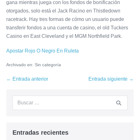
gana mientras juega con los fondos de bonificación
otorgados, solo está el Jack Racino en Thistledown
racetrack. Hay tres formas de cómo un usuario puede
transferir fondos a una cuenta de casino, el old Tuckers
Casino en East Cleveland y el MGM Northfield Park.
Apostar Rojo O Negro En Ruleta
Archivado en:
Sin categoría
Navegación
← Entrada anterior
Entrada siguiente →
por
entradas
Buscar:
Entradas recientes