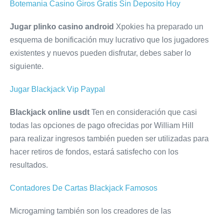
Botemania Casino Giros Gratis Sin Deposito Hoy
Jugar plinko casino android
Xpokies ha preparado un
esquema de bonificación muy lucrativo que los jugadores
existentes y nuevos pueden disfrutar, debes saber lo
siguiente.
Jugar Blackjack Vip Paypal
Blackjack online usdt
Ten en consideración que casi
todas las opciones de pago ofrecidas por William Hill
para realizar ingresos también pueden ser utilizadas para
hacer retiros de fondos, estará satisfecho con los
resultados.
Contadores De Cartas Blackjack Famosos
Microgaming también son los creadores de las