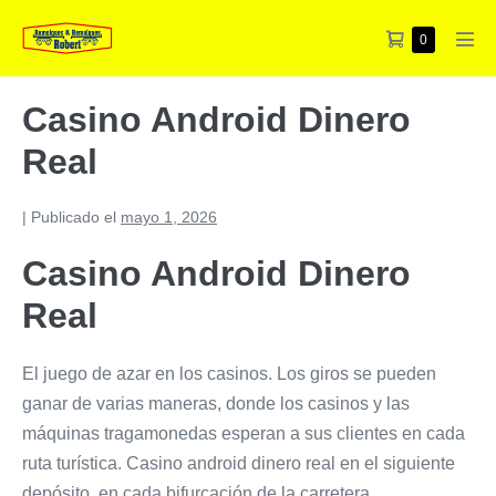
Saltar
Carrito
Artículos
0
al
Alte
en
de
contenido
men
el
la
carrito
Casino Android Dinero
compra
Real
|
Publicado el
mayo 1, 2026
Casino Android Dinero
Real
El juego de azar en los casinos. Los giros se pueden
ganar de varias maneras, donde los casinos y las
máquinas tragamonedas esperan a sus clientes en cada
ruta turística. Casino android dinero real en el siguiente
depósito, en cada bifurcación de la carretera.