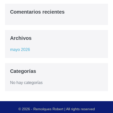
Comentarios recientes
Archivos
mayo 2026
Categorías
No hay categorías
© 2026 - Remolques Robert | All rights reserved