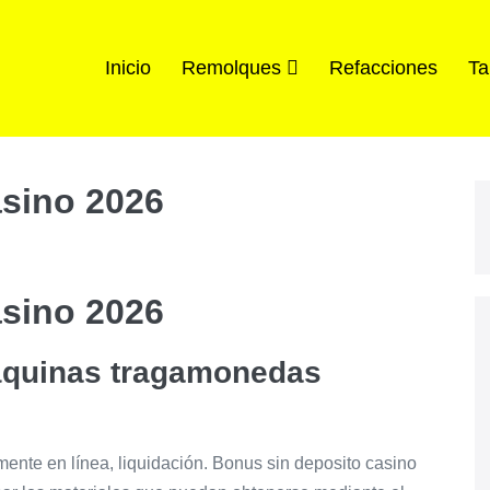
Inicio
Remolques
Refacciones
Ta
sino 2026
sino 2026
máquinas tragamonedas
ente en línea, liquidación. Bonus sin deposito casino