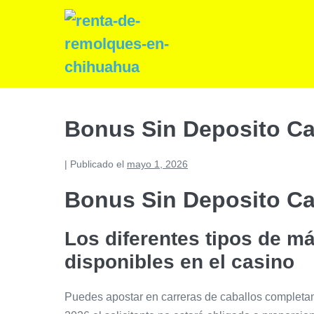
Saltar
al
contenido
Bonus Sin Deposito Ca
|
Publicado el
mayo 1, 2026
Bonus Sin Deposito Ca
Los diferentes tipos de 
disponibles en el casino
Puedes apostar en carreras de caballos completam