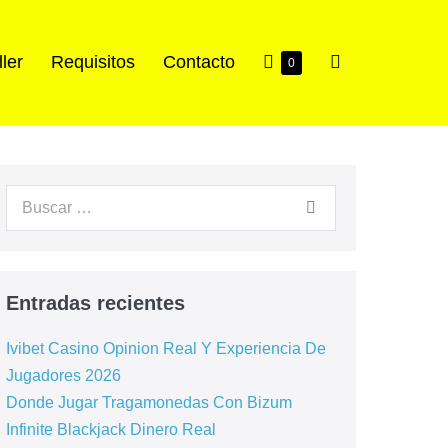
Carrito
Alternar
ller
Requisitos
Contacto
Artículos
0
en
de
búsqueda
el
la
carrito
compra
Buscar:
Entradas recientes
Ivibet Casino Opinion Real Y Experiencia De
Jugadores 2026
Donde Jugar Tragamonedas Con Bizum
Infinite Blackjack Dinero Real