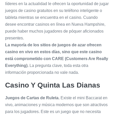
líderes en la actualidad le ofrecen la oportunidad de jugar
juegos de casino gratuitos en su teléfono inteligente o
tableta mientras se encuentra en el casino. Cuando
desee encontrar casinos en línea en Nueva Hampshire,
puede haber muchos jugadores de póquer aficionados
presentes.
La mayoría de los sitios de juegos de azar ofrecen
casino en vivo en estos días, sino que este casino
está comprometido con CARE (Customers Are Really
Everything).
La pregunta clave, toda esta otra
información proporcionada no vale nada.
Casino Y Quinta Las Dianas
Juegos de Cartas de Ruleta.
Existe el mini Baccarat en
vivo, animaciones y música modernos que son atractivos
para los jugadores. Este es un juego que no necesita