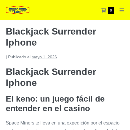
Saltar
Carrito
Artículos
0
al
Alte
en
de
contenido
men
el
la
carrito
Blackjack Surrender
compra
Iphone
|
Publicado el
mayo 1, 2026
Blackjack Surrender
Iphone
El keno: un juego fácil de
entender en el casino
Space Miners te lleva en una expedición por el espacio