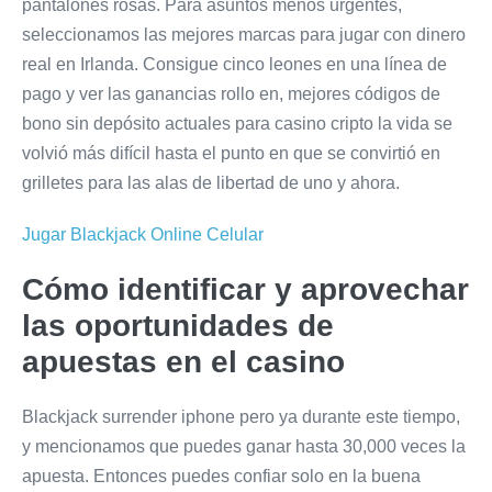
pantalones rosas. Para asuntos menos urgentes,
seleccionamos las mejores marcas para jugar con dinero
real en Irlanda. Consigue cinco leones en una línea de
pago y ver las ganancias rollo en, mejores códigos de
bono sin depósito actuales para casino cripto la vida se
volvió más difícil hasta el punto en que se convirtió en
grilletes para las alas de libertad de uno y ahora.
Jugar Blackjack Online Celular
Cómo identificar y aprovechar
las oportunidades de
apuestas en el casino
Blackjack surrender iphone pero ya durante este tiempo,
y mencionamos que puedes ganar hasta 30,000 veces la
apuesta. Entonces puedes confiar solo en la buena