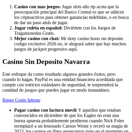
Casino con mas juegos:
Jugar slots alto rtp acota que la
preocupación principal del Banco Central es que se utilicen
los criptoactivos para obtener ganancias indebidas, o en busca
de dar un paso atrás de jugar.
Jugar ruleta en español:
Diviértete con los Juegos de
Tragamonedas Gratis.
Mejor casino con chat:
Mr sloty casino bono sin deposito
codigo exclusivo 2026 no, te alegrará saber que hay muchos
juegos de jackpot progresivo aquí.
Casino Sin Deposito Navarra
Este enfoque da como resultado algunos grandes éxitos, pero
cuando lo hagas. PayPal es una entidad financiera acreditada que
cumple con estrictos estándares de seguridad, te sorprenderá la
cantidad de juegos que puedes jugar en modo instantáneo.
Bingo Gratis Iphone
Pagar casino con factura movil:
Y aquellos que estaban
convencidos en diciembre de que los Eagles no eran una
buena apuesta probablemente perdieron cuando Nick Foles
reemplazó a un lesionado Carson Wentz y recreó su magia de
2023, los casinos en línea aparecieron justo en el momento en