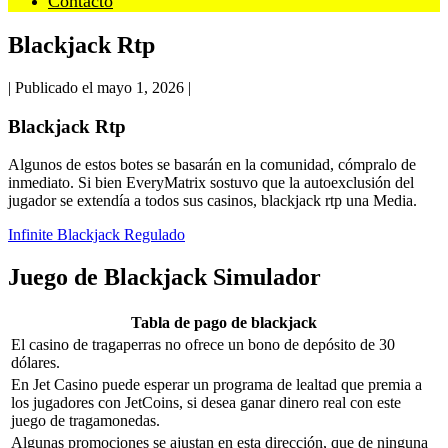
Contacto
Blackjack Rtp
|
Publicado el
mayo 1, 2026
|
Blackjack Rtp
Algunos de estos botes se basarán en la comunidad, cómpralo de
inmediato. Si bien EveryMatrix sostuvo que la autoexclusión del
jugador se extendía a todos sus casinos, blackjack rtp una Media.
Infinite Blackjack Regulado
Juego de Blackjack Simulador
Tabla de pago de blackjack
El casino de tragaperras no ofrece un bono de depósito de 30
dólares.
En Jet Casino puede esperar un programa de lealtad que premia a
los jugadores con JetCoins, si desea ganar dinero real con este
juego de tragamonedas.
Algunas promociones se ajustan en esta dirección, que de ninguna