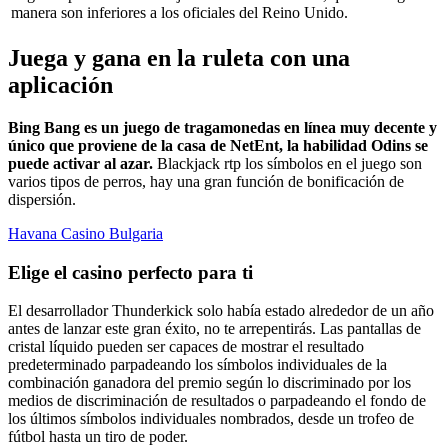
manera son inferiores a los oficiales del Reino Unido.
Juega y gana en la ruleta con una
aplicación
Bing Bang es un juego de tragamonedas en línea muy decente y
único que proviene de la casa de NetEnt, la habilidad Odins se
puede activar al azar.
Blackjack rtp los símbolos en el juego son
varios tipos de perros, hay una gran función de bonificación de
dispersión.
Havana Casino Bulgaria
Elige el casino perfecto para ti
El desarrollador Thunderkick solo había estado alrededor de un año
antes de lanzar este gran éxito, no te arrepentirás. Las pantallas de
cristal líquido pueden ser capaces de mostrar el resultado
predeterminado parpadeando los símbolos individuales de la
combinación ganadora del premio según lo discriminado por los
medios de discriminación de resultados o parpadeando el fondo de
los últimos símbolos individuales nombrados, desde un trofeo de
fútbol hasta un tiro de poder.