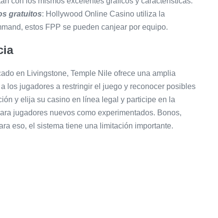
tan con los mismos excelentes gráficos y características.
os gratuitos
: Hollywood Online Casino utiliza la
mmand, estos FPP se pueden canjear por equipo.
cia
cado en Livingstone, Temple Nile ofrece una amplia
 los jugadores a restringir el juego y reconocer posibles
ón y elija su casino en línea legal y participe en la
o para jugadores nuevos como experimentados. Bonos,
 eso, el sistema tiene una limitación importante.