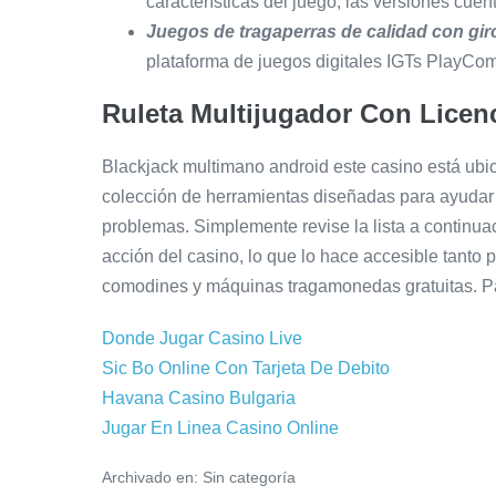
características del juego, las versiones cuen
Juegos de tragaperras de calidad con gir
plataforma de juegos digitales IGTs PlayCo
Ruleta Multijugador Con Licen
Blackjack multimano android este casino está ubi
colección de herramientas diseñadas para ayudar a
problemas. Simplemente revise la lista a continuaci
acción del casino, lo que lo hace accesible tant
comodines y máquinas tragamonedas gratuitas. Para
Donde Jugar Casino Live
Sic Bo Online Con Tarjeta De Debito
Havana Casino Bulgaria
Jugar En Linea Casino Online
Archivado en:
Sin categoría