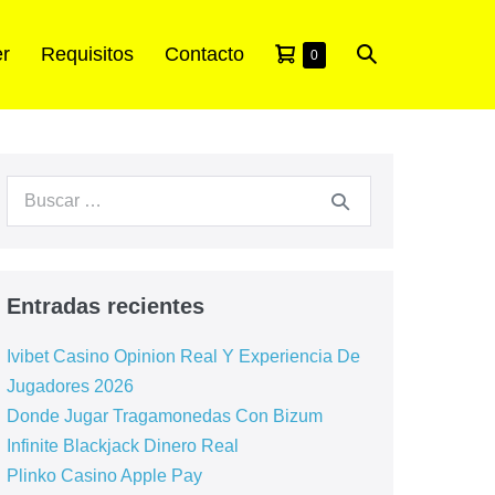
Carrito
Alternar
er
Requisitos
Contacto
Artículos
0
en
de
búsqueda
el
la
carrito
compra
Buscar:
Entradas recientes
Ivibet Casino Opinion Real Y Experiencia De
Jugadores 2026
Donde Jugar Tragamonedas Con Bizum
Infinite Blackjack Dinero Real
Plinko Casino Apple Pay