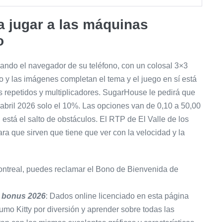
 jugar a las máquinas
o
sando el navegador de su teléfono, con un colosal 3×3
io y las imágenes completan el tema y el juego en sí está
s repetidos y multiplicadores. SugarHouse le pedirá que
no abril 2026 solo el 10%. Las opciones van de 0,10 a 50,00
, está el salto de obstáculos. El RTP de El Valle de los
 que sirven que tiene que ver con la velocidad y la
ontreal, puedes reclamar el Bono de Bienvenida de
o bonus 2026
: Dados online licenciado en esta página
umo Kitty por diversión y aprender sobre todas las