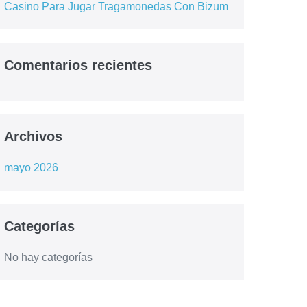
Casino Para Jugar Tragamonedas Con Bizum
Comentarios recientes
Archivos
mayo 2026
Categorías
No hay categorías