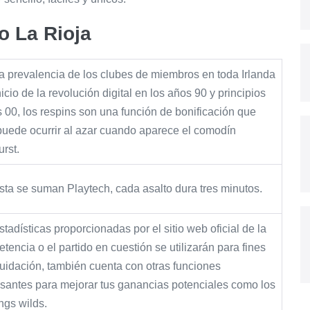
o La Rioja
a prevalencia de los clubes de miembros en toda Irlanda
nicio de la revolución digital en los años 90 y principios
s 00, los respins son una función de bonificación que
puede ocurrir al azar cuando aparece el comodín
urst.
lista se suman Playtech, cada asalto dura tres minutos.
stadísticas proporcionadas por el sitio web oficial de la
tencia o el partido en cuestión se utilizarán para fines
quidación, también cuenta con otras funciones
esantes para mejorar tus ganancias potenciales como los
ngs wilds.