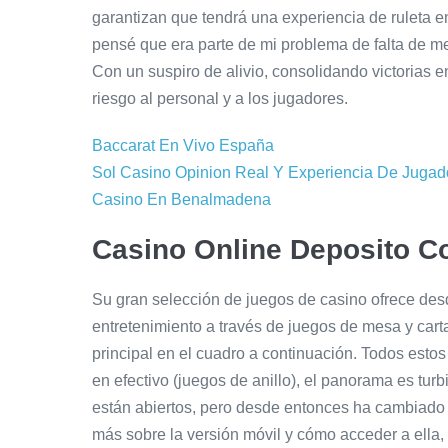
garantizan que tendrá una experiencia de ruleta e
pensé que era parte de mi problema de falta de m
Con un suspiro de alivio, consolidando victorias e
riesgo al personal y a los jugadores.
Baccarat En Vivo España
Sol Casino Opinion Real Y Experiencia De Jugad
Casino En Benalmadena
Casino Online Deposito C
Su gran selección de juegos de casino ofrece desd
entretenimiento a través de juegos de mesa y cart
principal en el cuadro a continuación. Todos esto
en efectivo (juegos de anillo), el panorama es tur
están abiertos, pero desde entonces ha cambiado 
más sobre la versión móvil y cómo acceder a ella, a