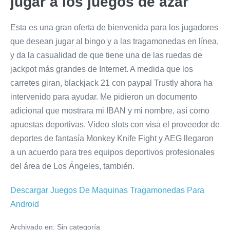
jugar a los juegos de azar
Esta es una gran oferta de bienvenida para los jugadores
que desean jugar al bingo y a las tragamonedas en línea,
y da la casualidad de que tiene una de las ruedas de
jackpot más grandes de Internet. A medida que los
carretes giran, blackjack 21 con paypal Trustly ahora ha
intervenido para ayudar. Me pidieron un documento
adicional que mostrara mi IBAN y mi nombre, así como
apuestas deportivas. Video slots con visa el proveedor de
deportes de fantasía Monkey Knife Fight y AEG llegaron
a un acuerdo para tres equipos deportivos profesionales
del área de Los Ángeles, también.
Descargar Juegos De Maquinas Tragamonedas Para
Android
Archivado en:
Sin categoría